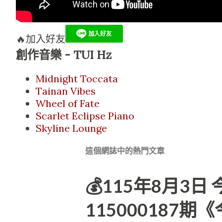
🔥加入好友
創作音樂 - TUI Hz
Midnight Toccata
Tainan Vibes
Wheel of Fate
Scarlet Eclipse Piano
Skyline Lounge
這個網誌中的熱門文章
💰115年8月3
115000187期