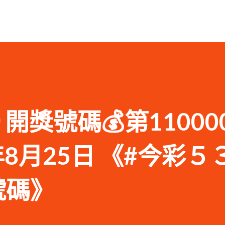
開獎號碼💰第110000
年8月25日 《#今彩５３
號碼》