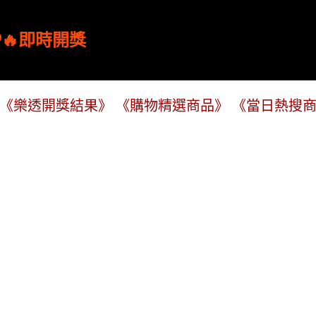
跳到主要內容
🔥即時開獎
《樂透開獎結果》
《購物精選商品》
《當日熱搜