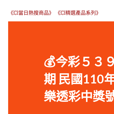
《💥當日熱搜商品》
《💥精選產品系列》
💰今彩５３９
期 民國110
樂透彩中獎