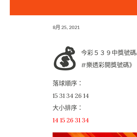
8月 25, 2021
💰
今彩５３９中獎號碼💰第
#樂透彩開獎號碼》
落球順序：
15 31 34 26 14
大小排序：
14 15 26 31 34