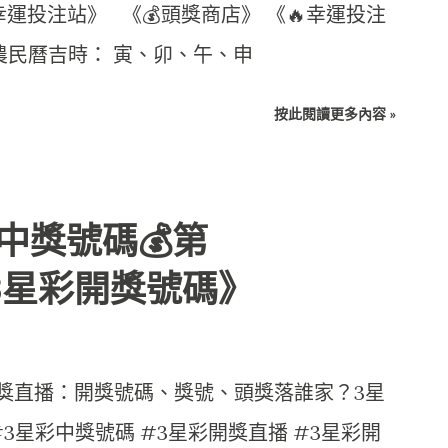
幸運投注站》 《💰頭獎商店》 《🔥幸運投注
本日農民曆吉時： 寅、卯、午、申
按此閱讀更多內容 »
1 中獎號碼💰第
期《3星彩開獎號碼》
彩開獎直播：開獎號碼、獎號、頭獎落誰家？3星
 #3星彩中獎號碼 #3星彩開獎直播 #3星彩開