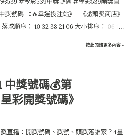
今彩539 #今彩539中獎號碼 #今彩539開獎直
彩中獎號碼 《🔥幸運投注站》 《💰頭獎商店》
： 10 32 38 21 06 大小排序： 06 10
寅、卯、午、未
按此閱讀更多內容 »
31 中獎號碼💰第
期《4星彩開獎號碼》
星彩開獎直播：開獎號碼、獎號、頭獎落誰家？4星