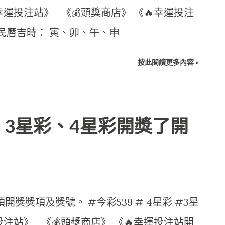
幸運投注站》 《💰頭獎商店》 《🔥幸運投注
日農民曆吉時： 寅、卯、午、申
按此閱讀更多內容 »
39、3星彩、4星彩開獎了開
項開獎獎項及獎號。 #今彩539 # 4星彩 #3星
投注站》 《💰頭獎商店》 《🔥幸運投注站開