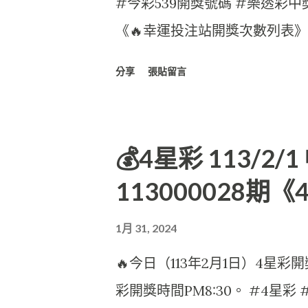
#今彩539開獎號碼 #樂透彩中
《🔥幸運投注站開獎次數列表》 落球順序
19 29 37 本日農民曆吉時： 
分享
張貼留言
💰4星彩 113/2/
113000028
1月 31, 2024
🔥今日（113年2月1日）4
彩開獎時間PM8:30。 #4星彩