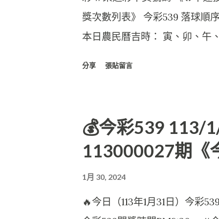
獎次數列表》 今彩539 落球順序： 10 
本日農民曆吉時： 寅、卯、午、未 
午、未 3星彩 3 3 0 本日農
分享
張貼留言
💰今彩539 113/
113000027期
1月 30, 2024
🔥今日（113年1月31日）今