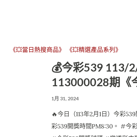
《💥當日熱搜商品》
《💥精選產品系列》
💰今彩539 113/
113000028期
1月 31, 2024
🔥今日（113年2月1日）今彩
彩539開獎時間PM8:30。 #今