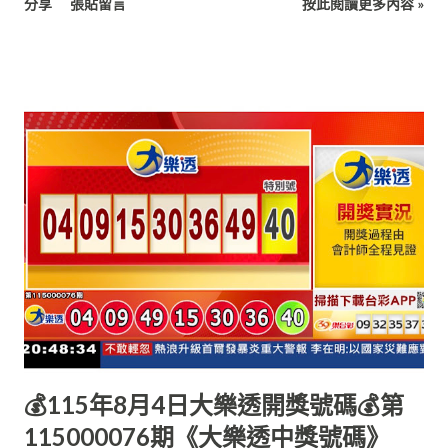
分享
張貼留言
按此閱讀更多內容 »
💰115年8月4日大樂透開獎號碼💰第
115000076期《大樂透中獎號碼》