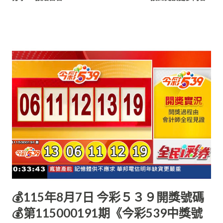
💰115年8月7日 今彩５３９開獎號碼
💰第115000191期《今彩539中獎號