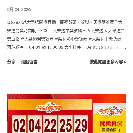
8月 04, 2026
115/8/4💰大樂透開獎直播：開獎號碼、獎號、頭獎落誰家？大
樂透開獎時間晚上8:30。大樂透中獎號碼。 #大樂透 #大樂透開
獎直播 #大樂透開獎號碼 #樂透彩中獎號碼 #大樂透中獎號碼
落球順序： 04 09 49 15 30 36 大小排序： 04 09 15 30 36 49 特
別號：40
分享
張貼留言
按此閱讀更多內容 »