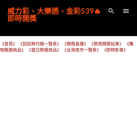
跳到主要內容
威力彩、大樂透、金彩539🔥
即時開獎
《首頁》
《刮刮樂代碼一覽表》
《開獎直播》
《樂透開獎結果》
《購
物精選商品》
《當日熱搜商品》
《台灣夜市一覽表》
《即時影像》