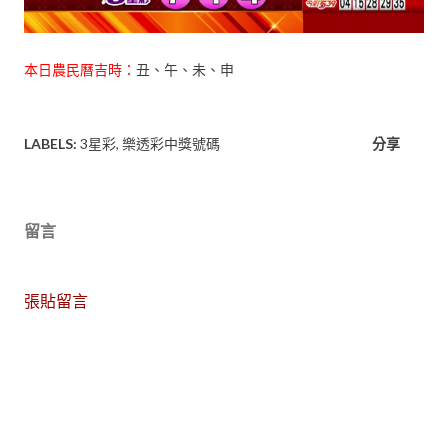
本日農民曆吉時：
丑、午、未、申
LABELS:
3星彩
樂透彩中獎號碼
分享
留言
張貼留言