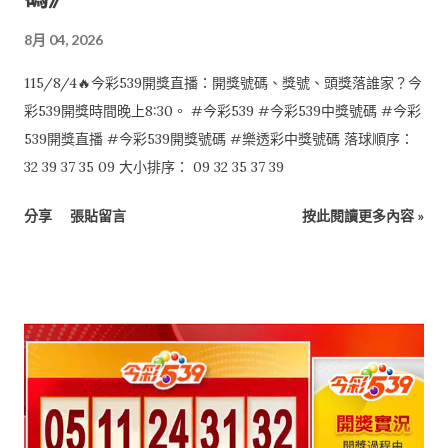
8月 04, 2026
115/8/4🔥今彩539開獎直播：開獎號碼、獎號、頭獎落誰家？今
彩539開獎時間晚上8:30。 #今彩539 #今彩539中獎號碼 #今彩
539開獎直播 #今彩539開獎號碼 #樂透彩中獎號碼 落球順序：
32 39 37 35 09 大小排序： 09 32 35 37 39
分享
張貼留言
按此閱讀更多內容 »