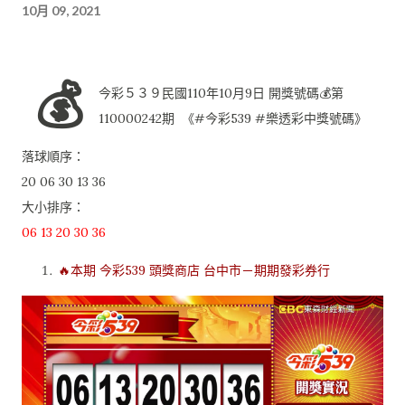
10月 09, 2021
💰
今彩５３９民國110年10月9日 開獎號碼💰第
110000242期 《#今彩539 #樂透彩中獎號碼》
落球順序：
20 06 30 13 36
大小排序：
06 13 20 30 36
🔥本期 今彩539 頭獎商店 台中市－期期發彩券行