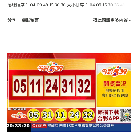
落球順序： 04 09 49 15 30 36 大小排序： 04 09 15 30 36 49 特
別號：40
分享
張貼留言
按此閱讀更多內容 »