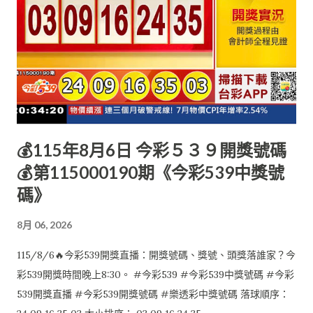
💰115年8月6日 今彩５３９開獎號碼
💰第115000190期《今彩539中獎號
碼》
8月 06, 2026
115/8/6🔥今彩539開獎直播：開獎號碼、獎號、頭獎落誰家？今
彩539開獎時間晚上8:30。 #今彩539 #今彩539中獎號碼 #今彩
539開獎直播 #今彩539開獎號碼 #樂透彩中獎號碼 落球順序：