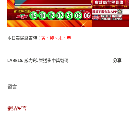
本日農民曆吉時：
寅、卯、未、申
LABELS:
威力彩
樂透彩中獎號碼
分享
留言
張貼留言