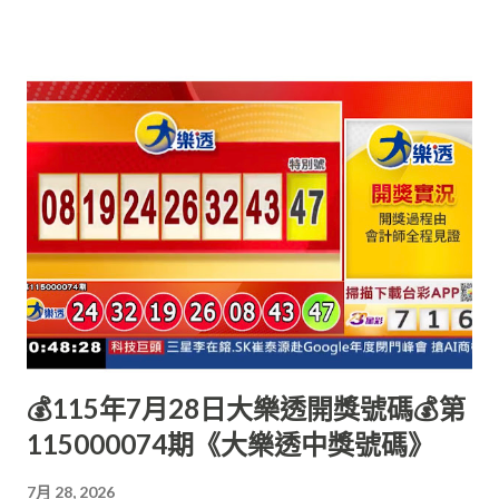
💰115年7月28日大樂透開獎號碼💰第
115000074期《大樂透中獎號碼》
7月 28, 2026