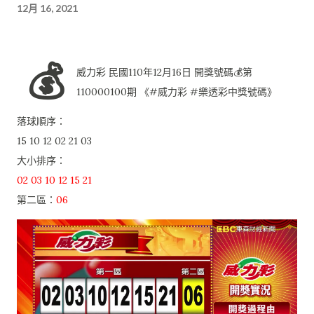
12月 16, 2021
💰
威力彩 民國110年12月16日 開獎號碼💰第
110000100期 《#威力彩 #樂透彩中獎號碼》
落球順序：
15 10 12 02 21 03
大小排序：
02 03 10 12 15 21
第二區：
06