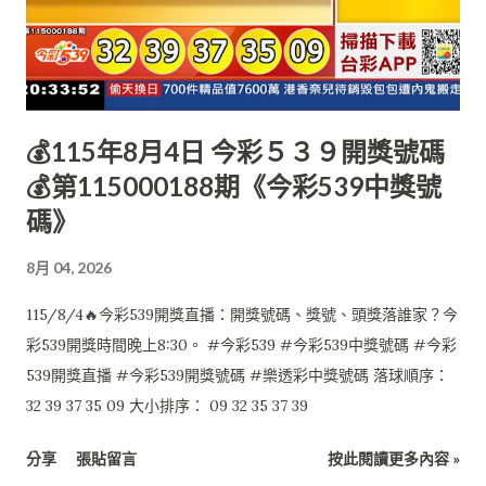
💰115年8月4日 今彩５３９開獎號碼
💰第115000188期《今彩539中獎號
碼》
8月 04, 2026
115/8/4🔥今彩539開獎直播：開獎號碼、獎號、頭獎落誰家？今
彩539開獎時間晚上8:30。 #今彩539 #今彩539中獎號碼 #今彩
539開獎直播 #今彩539開獎號碼 #樂透彩中獎號碼 落球順序：
32 39 37 35 09 大小排序： 09 32 35 37 39
分享
張貼留言
按此閱讀更多內容 »