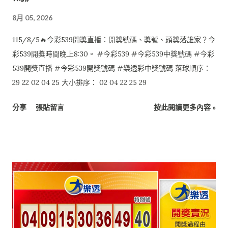
8月 05, 2026
115/8/5🔥今彩539開獎直播：開獎號碼、獎號、頭獎落誰家？今
彩539開獎時間晚上8:30。 #今彩539 #今彩539中獎號碼 #今彩
539開獎直播 #今彩539開獎號碼 #樂透彩中獎號碼 落球順序：
29 22 02 04 25 大小排序： 02 04 22 25 29
分享
張貼留言
按此閱讀更多內容 »