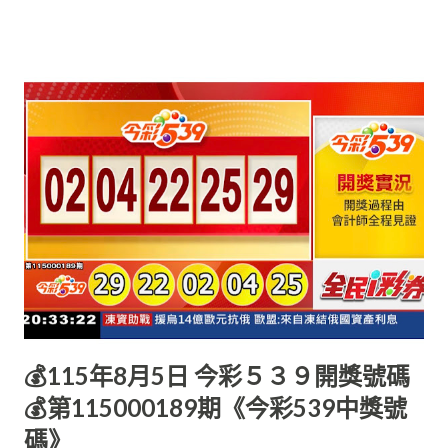
💰115年8月5日 今彩５３９開獎號碼
💰第115000189期《今彩539中獎號
碼》