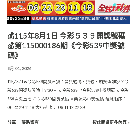
💰115年8月1日 今彩５３９開獎號碼
💰第115000186期《今彩539中獎號
碼》
8月 01, 2026
115/8/1🔥今彩539開獎直播：開獎號碼、獎號、頭獎落誰家？今
彩539開獎時間晚上8:30。 #今彩539 #今彩539中獎號碼 #今彩
539開獎直播 #今彩539開獎號碼 #樂透彩中獎號碼 落球順序：
06 22 29 11 18 大小排序： 06 11 18 22 29
分享
張貼留言
按此閱讀更多內容 »