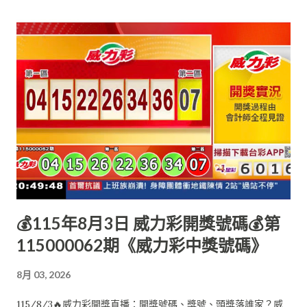
💰115年8月3日 威力彩開獎號碼💰第
115000062期《威力彩中獎號碼》
8月 03, 2026
115/8/3🔥威力彩開獎直播：開獎號碼、獎號、頭獎落誰家？威