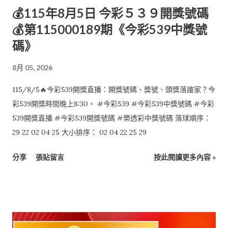
💰115年8月5日 今彩５３９開獎號碼
💰第115000189期《今彩539中獎號
碼》
8月 05, 2026
115/8/5🔥今彩539開獎直播：開獎號碼、獎號、頭獎落誰家？今
彩539開獎時間晚上8:30。 #今彩539 #今彩539中獎號碼 #今彩
539開獎直播 #今彩539開獎號碼 #樂透彩中獎號碼 落球順序：
29 22 02 04 25 大小排序： 02 04 22 25 29
分享
張貼留言
按此閱讀更多內容 »