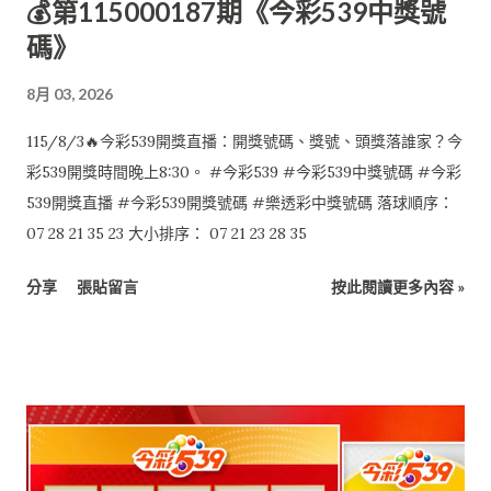
💰第115000187期《今彩539中獎號
碼》
8月 03, 2026
115/8/3🔥今彩539開獎直播：開獎號碼、獎號、頭獎落誰家？今
彩539開獎時間晚上8:30。 #今彩539 #今彩539中獎號碼 #今彩
539開獎直播 #今彩539開獎號碼 #樂透彩中獎號碼 落球順序：
07 28 21 35 23 大小排序： 07 21 23 28 35
分享
張貼留言
按此閱讀更多內容 »