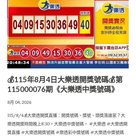
💰115年8月4日大樂透開獎號碼💰第
115000076期《大樂透中獎號碼》
8月 04, 2026
115/8/4💰大樂透開獎直播：開獎號碼、獎號、頭獎落誰家？大
樂透開獎時間晚上8:30。大樂透中獎號碼。 #大樂透 #大樂透開
獎直播 #大樂透開獎號碼 #樂透彩中獎號碼 #大樂透中獎號碼