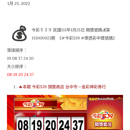
1月 25, 2022
💰
今彩５３９ 民國111年1月25日 開獎號碼💰第
111000021期 《#今彩539 #樂透彩中獎號碼》
落球順序：
19 08 37 24 20
大小排序：
08 19 20 24 37
🔥本期 今彩539 頭獎商店 台中市－金彩神彩券行