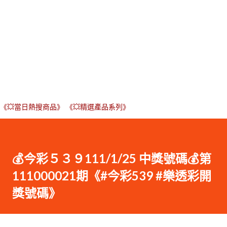
《💥當日熱搜商品》
《💥精選產品系列》
💰今彩５３９111/1/25 中獎號碼💰第
111000021期《#今彩539 #樂透彩開
獎號碼》