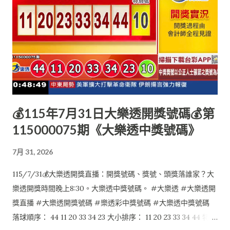
💰115年7月31日大樂透開獎號碼💰第
115000075期《大樂透中獎號碼》
7月 31, 2026
115/7/31💰大樂透開獎直播：開獎號碼、獎號、頭獎落誰家？大
樂透開獎時間晚上8:30。大樂透中獎號碼。 #大樂透 #大樂透開
獎直播 #大樂透開獎號碼 #樂透彩中獎號碼 #大樂透中獎號碼
落球順序： 44 11 20 33 34 23 大小排序： 11 20 23 33 34 44 特別