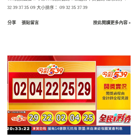
32 39 37 35 09 大小排序： 09 32 35 37 39
分享
張貼留言
按此閱讀更多內容 »