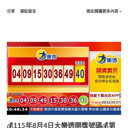
分享
張貼留言
按此閱讀更多內容 »
💰115年8月4日大樂透開獎號碼💰第