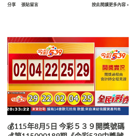
分享
張貼留言
按此閱讀更多內容 »
💰115年8月5日 今彩５３９開獎號碼
💰第115000189期《今彩539中獎號