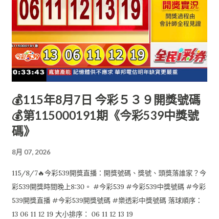
💰115年8月7日 今彩５３９開獎號碼
💰第115000191期《今彩539中獎號
碼》
8月 07, 2026
115/8/7🔥今彩539開獎直播：開獎號碼、獎號、頭獎落誰家？今
彩539開獎時間晚上8:30。 #今彩539 #今彩539中獎號碼 #今彩
539開獎直播 #今彩539開獎號碼 #樂透彩中獎號碼 落球順序：
13 06 11 12 19 大小排序： 06 11 12 13 19