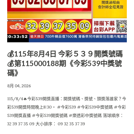
💰115年8月4日 今彩５３９開獎號碼
💰第115000188期《今彩539中獎號
碼》
8月 04, 2026
115/8/4🔥今彩539開獎直播：開獎號碼、獎號、頭獎落誰家？今
彩539開獎時間晚上8:30。 #今彩539 #今彩539中獎號碼 #今彩
539開獎直播 #今彩539開獎號碼 #樂透彩中獎號碼 落球順序：
32 39 37 35 09 大小排序： 09 32 35 37 39