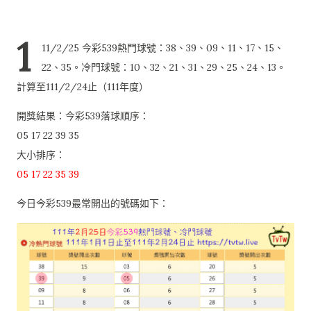
1
11/2/25 今彩539熱門球號：38、39、09、11、17、15、
22、35。冷門球號：10、32、21、31、29、25、24、13。
計算至111/2/24止（111年度）
開獎結果：今彩539落球順序：
05 17 22 39 35
大小排序：
05 17 22 35 39
今日今彩539最常開出的號碼如下：