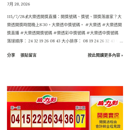
7月 28, 2026
115/7/28💰大樂透開獎直播：開獎號碼、獎號、頭獎落誰家？大
樂透開獎時間晚上8:30。大樂透中獎號碼。 #大樂透 #大樂透開
獎直播 #大樂透開獎號碼 #樂透彩中獎號碼 #大樂透中獎號碼
落球順序： 24 32 19 26 08 43 大小排序： 08 19 24 26 32 43 特
別號：47
分享
張貼留言
按此閱讀更多內容 »