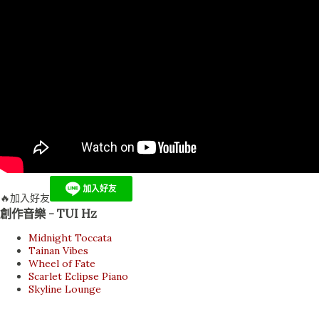
🔥加入好友
創作音樂 - TUI Hz
Midnight Toccata
Tainan Vibes
Wheel of Fate
Scarlet Eclipse Piano
Skyline Lounge