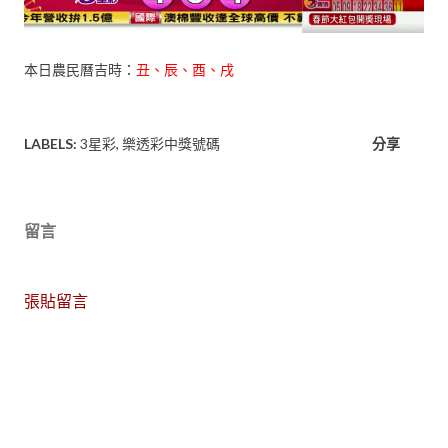
本日農民曆吉時：
丑、辰、酉、戌
LABELS:
3星彩
樂透彩中獎號碼
分享
留言
張貼留言