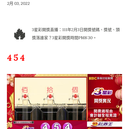
2月 03, 2022
🔥
3星彩開獎直播：111年2月3日開獎號碼、獎號、頭
獎落誰家？3星彩開獎時間PM8:30。
4 5 4