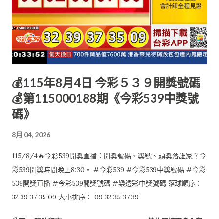
💰115年8月4日 今彩５３９開獎號碼
💰第115000188期《今彩539中獎號
碼》
8月 04, 2026
115/8/4🔥今彩539開獎直播：開獎號碼、獎號、頭獎落誰家？今
彩539開獎時間晚上8:30。 #今彩539 #今彩539中獎號碼 #今彩
539開獎直播 #今彩539開獎號碼 #樂透彩中獎號碼 落球順序：
32 39 37 35 09 大小排序： 09 32 35 37 39