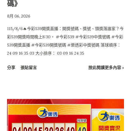
碼》
8月 06, 2026
115/8/6🔥今彩539開獎直播：開獎號碼、獎號、頭獎落誰家？今
彩539開獎時間晚上8:30。 #今彩539 #今彩539中獎號碼 #今彩
539開獎直播 #今彩539開獎號碼 #樂透彩中獎號碼 落球順序：
24 09 16 35 03 大小排序： 03 09 16 24 35
分享
張貼留言
按此閱讀更多內容 »