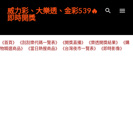
跳到主要內容
威力彩、大樂透、金彩539🔥
即時開獎
《首頁》
《刮刮樂代碼一覽表》
《開獎直播》
《樂透開獎結果》
《購
物精選商品》
《當日熱搜商品》
《台灣夜市一覽表》
《即時影像》