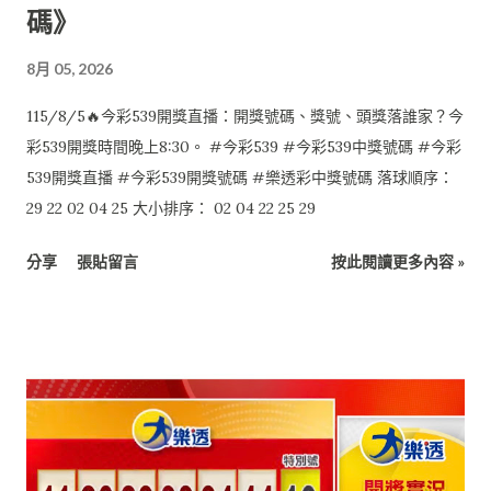
碼》
8月 05, 2026
115/8/5🔥今彩539開獎直播：開獎號碼、獎號、頭獎落誰家？今
彩539開獎時間晚上8:30。 #今彩539 #今彩539中獎號碼 #今彩
539開獎直播 #今彩539開獎號碼 #樂透彩中獎號碼 落球順序：
29 22 02 04 25 大小排序： 02 04 22 25 29
分享
張貼留言
按此閱讀更多內容 »