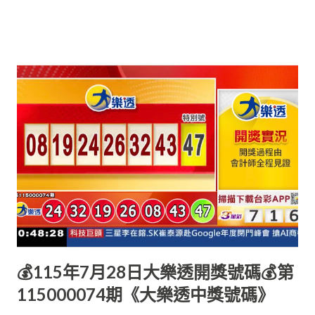
💰115年7月28日大樂透開獎號碼💰第
115000074期《大樂透中獎號碼》