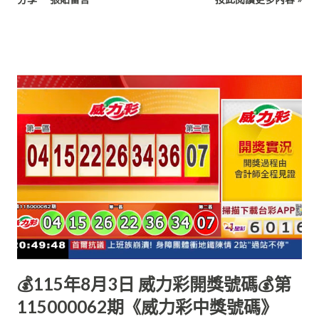
💰115年8月3日 威力彩開獎號碼💰第
115000062期《威力彩中獎號碼》