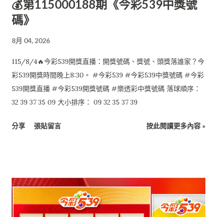
💰第115000188期《今彩539中獎號
碼》
8月 04, 2026
115/8/4🔥今彩539開獎直播：開獎號碼、獎號、頭獎落誰家？今
彩539開獎時間晚上8:30。 #今彩539 #今彩539中獎號碼 #今彩
539開獎直播 #今彩539開獎號碼 #樂透彩中獎號碼 落球順序：
32 39 37 35 09 大小排序： 09 32 35 37 39
分享
張貼留言
按此閱讀更多內容 »