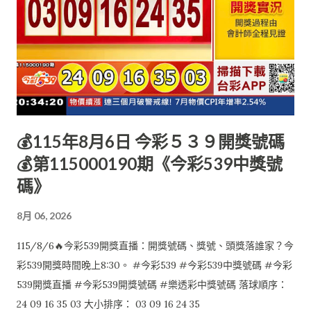
💰115年8月6日 今彩５３９開獎號碼
💰第115000190期《今彩539中獎號
碼》
8月 06, 2026
115/8/6🔥今彩539開獎直播：開獎號碼、獎號、頭獎落誰家？今
彩539開獎時間晚上8:30。 #今彩539 #今彩539中獎號碼 #今彩
539開獎直播 #今彩539開獎號碼 #樂透彩中獎號碼 落球順序：
24 09 16 35 03 大小排序： 03 09 16 24 35