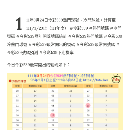
1
11年3月24日今彩539熱門球號、冷門球號，計算至
111/3/23止（111年度） #今彩539 #熱門號碼 #冷門
號碼 #今彩539歷年開獎號碼統計 #今彩539熱門號碼 #今彩539
冷熱門球號 #今彩539最常開出的號碼 #今彩539最常開號碼 #
今彩539號碼預測 #今彩539下期機率
今日今彩539最常開出的號碼如下：