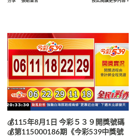
分享
張貼留言
按此閱讀更多內容 »
💰115年8月1日 今彩５３９開獎號碼
💰第115000186期《今彩539中獎號