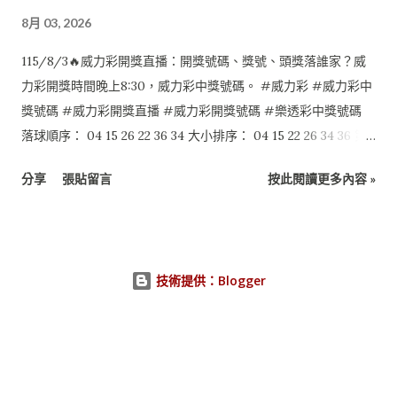
8月 03, 2026
115/8/3🔥威力彩開獎直播：開獎號碼、獎號、頭獎落誰家？威
力彩開獎時間晚上8:30，威力彩中獎號碼。 #威力彩 #威力彩中
獎號碼 #威力彩開獎直播 #威力彩開獎號碼 #樂透彩中獎號碼
落球順序： 04 15 26 22 36 34 大小排序： 04 15 22 26 34 36 第
二區：07
分享
張貼留言
按此閱讀更多內容 »
技術提供：Blogger