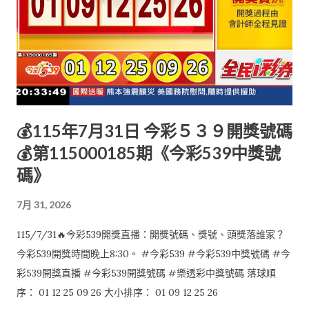
💰115年7月31日 今彩５３９開獎號碼
💰第115000185期《今彩539中獎號
碼》
7月 31, 2026
115/7/31🔥今彩539開獎直播：開獎號碼、獎號、頭獎落誰家？
今彩539開獎時間晚上8:30。 #今彩539 #今彩539中獎號碼 #今
彩539開獎直播 #今彩539開獎號碼 #樂透彩中獎號碼 落球順
序： 01 12 25 09 26 大小排序： 01 09 12 25 26