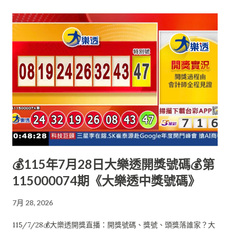
💰115年7月28日大樂透開獎號碼💰第
115000074期《大樂透中獎號碼》
7月 28, 2026
115/7/28💰大樂透開獎直播：開獎號碼、獎號、頭獎落誰家？大