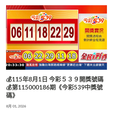
💰115年8月1日 今彩５３９開獎號碼
💰第115000186期《今彩539中獎號
碼》
8月 01, 2026