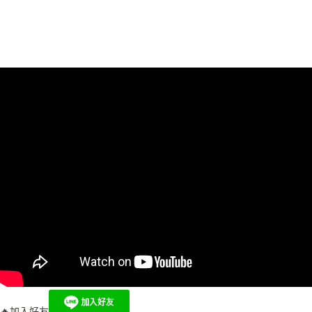
🔥加入好友