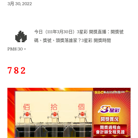
3月 30, 2022
🔥
今日（111年3月30日）3星彩 開獎直播：開獎號
碼、獎號、頭獎落誰家？3星彩 開獎時間
PM8:30。
7 8 2