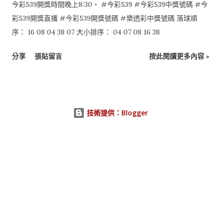
今彩539開獎時間晚上8:30。 #今彩539 #今彩539中獎號碼 #今
彩539開獎直播 #今彩539開獎號碼 #樂透彩中獎號碼 落球順
序： 16 08 04 38 07 大小排序： 04 07 08 16 38
分享
張貼留言
按此閱讀更多內容 »
技術提供：Blogger