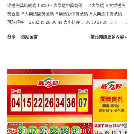
樂透開獎時間晚上8:30。大樂透中獎號碼。 #大樂透 #大樂透開
獎直播 #大樂透開獎號碼 #樂透彩中獎號碼 #大樂透中獎號碼
落球順序： 24 32 19 26 08 43 大小排序： 08 19 24 26 32 43 特
別號：47
分享
張貼留言
按此閱讀更多內容 »