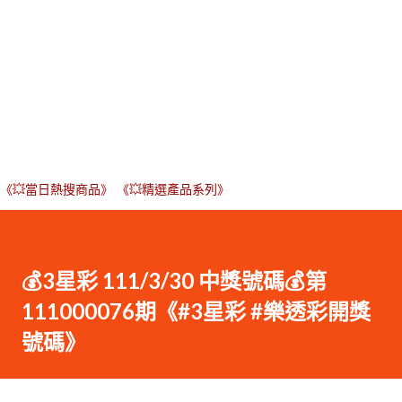
《💥當日熱搜商品》
《💥精選產品系列》
💰3星彩 111/3/30 中獎號碼💰第
111000076期《#3星彩 #樂透彩開獎
號碼》