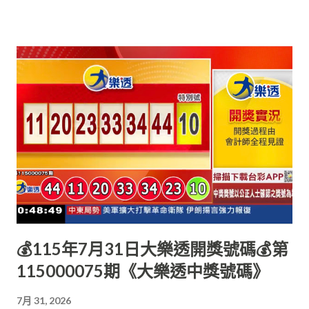
💰115年7月31日大樂透開獎號碼💰第
115000075期《大樂透中獎號碼》
7月 31, 2026