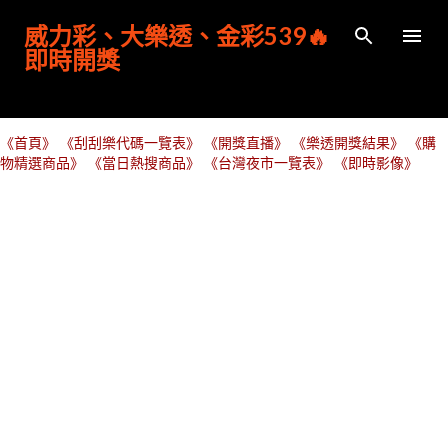
跳到主要內容
威力彩、大樂透、金彩539🔥
即時開獎
《首頁》
《刮刮樂代碼一覽表》
《開獎直播》
《樂透開獎結果》
《購
物精選商品》
《當日熱搜商品》
《台灣夜市一覽表》
《即時影像》