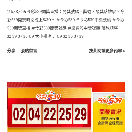
115/8/4🔥今彩539開獎直播：開獎號碼、獎號、頭獎落誰家？今
彩539開獎時間晚上8:30。 #今彩539 #今彩539中獎號碼 #今彩
539開獎直播 #今彩539開獎號碼 #樂透彩中獎號碼 落球順序：
32 39 37 35 09 大小排序： 09 32 35 37 39
分享
張貼留言
按此閱讀更多內容 »