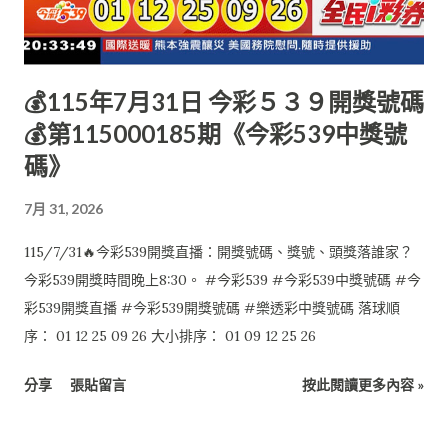
💰115年7月31日 今彩５３９開獎號碼
💰第115000185期《今彩539中獎號
碼》
7月 31, 2026
115/7/31🔥今彩539開獎直播：開獎號碼、獎號、頭獎落誰家？
今彩539開獎時間晚上8:30。 #今彩539 #今彩539中獎號碼 #今
彩539開獎直播 #今彩539開獎號碼 #樂透彩中獎號碼 落球順
序： 01 12 25 09 26 大小排序： 01 09 12 25 26
分享
張貼留言
按此閱讀更多內容 »