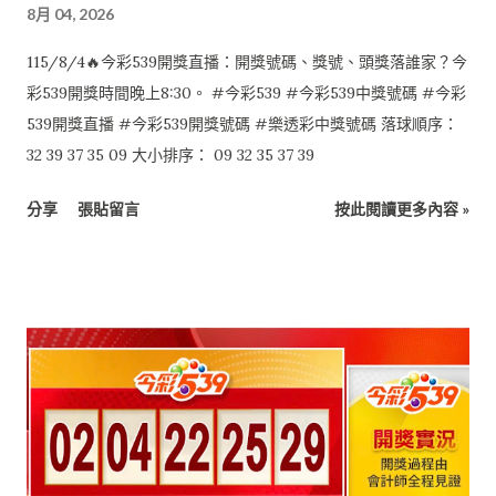
8月 04, 2026
115/8/4🔥今彩539開獎直播：開獎號碼、獎號、頭獎落誰家？今
彩539開獎時間晚上8:30。 #今彩539 #今彩539中獎號碼 #今彩
539開獎直播 #今彩539開獎號碼 #樂透彩中獎號碼 落球順序：
32 39 37 35 09 大小排序： 09 32 35 37 39
分享
張貼留言
按此閱讀更多內容 »