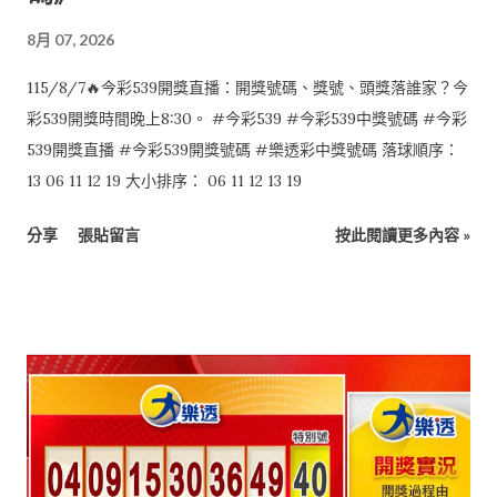
8月 07, 2026
115/8/7🔥今彩539開獎直播：開獎號碼、獎號、頭獎落誰家？今
彩539開獎時間晚上8:30。 #今彩539 #今彩539中獎號碼 #今彩
539開獎直播 #今彩539開獎號碼 #樂透彩中獎號碼 落球順序：
13 06 11 12 19 大小排序： 06 11 12 13 19
分享
張貼留言
按此閱讀更多內容 »