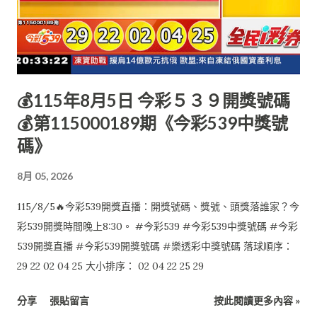
💰115年8月5日 今彩５３９開獎號碼
💰第115000189期《今彩539中獎號
碼》
8月 05, 2026
115/8/5🔥今彩539開獎直播：開獎號碼、獎號、頭獎落誰家？今
彩539開獎時間晚上8:30。 #今彩539 #今彩539中獎號碼 #今彩
539開獎直播 #今彩539開獎號碼 #樂透彩中獎號碼 落球順序：
29 22 02 04 25 大小排序： 02 04 22 25 29
分享
張貼留言
按此閱讀更多內容 »