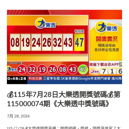
💰115年7月28日大樂透開獎號碼💰第
115000074期《大樂透中獎號碼》
7月 28, 2026
115/7/28💰大樂透開獎直播：開獎號碼、獎號、頭獎落誰家？大