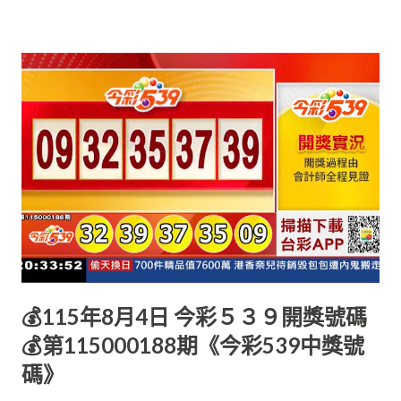
💰115年8月4日 今彩５３９開獎號碼
💰第115000188期《今彩539中獎號
碼》