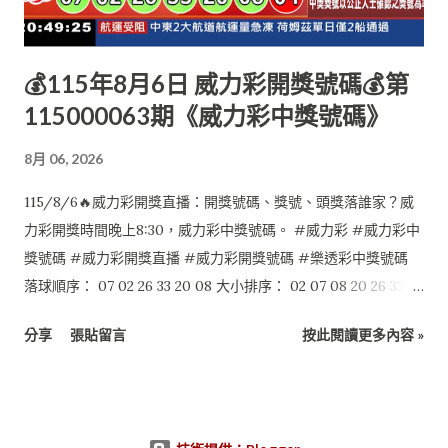
💰115年8月6日 威力彩開獎號碼💰第
115000063期《威力彩中獎號碼》
8月 06, 2026
115/8/6🔥威力彩開獎直播：開獎號碼、獎號、頭獎落誰家？威
力彩開獎時間晚上8:30，威力彩中獎號碼。 #威力彩 #威力彩中
獎號碼 #威力彩開獎直播 #威力彩開獎號碼 #樂透彩中獎號碼
落球順序： 07 02 26 33 20 08 大小排序： 02 07 08 20 26 33 第
二區：04
分享
張貼留言
按此閱讀更多內容 »