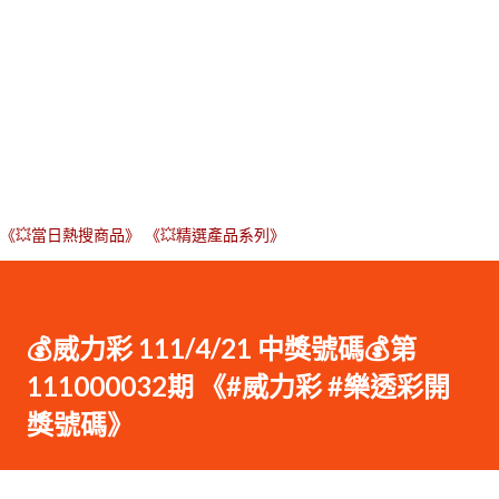
《💥當日熱搜商品》
《💥精選產品系列》
💰威力彩 111/4/21 中獎號碼💰第
111000032期 《#威力彩 #樂透彩開
獎號碼》