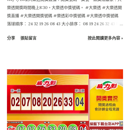
樂透開獎時間晚上8:30。大樂透中獎號碼。 #大樂透 #大樂透開
獎直播 #大樂透開獎號碼 #樂透彩中獎號碼 #大樂透中獎號碼
落球順序： 24 32 19 26 08 43 大小排序： 08 19 24 26 32 43 特
別號：47
分享
張貼留言
按此閱讀更多內容 »