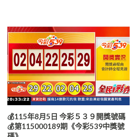
💰115年8月5日 今彩５３９開獎號碼
💰第115000189期《今彩539中獎號
碼》