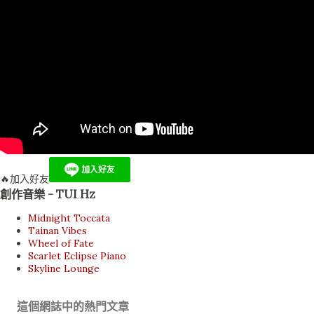
🔥加入好友
創作音樂 - TUI Hz
Midnight Toccata
Tainan Vibes
Wheel of Fate
Scarlet Eclipse Piano
Skyline Lounge
這個網誌中的熱門文章