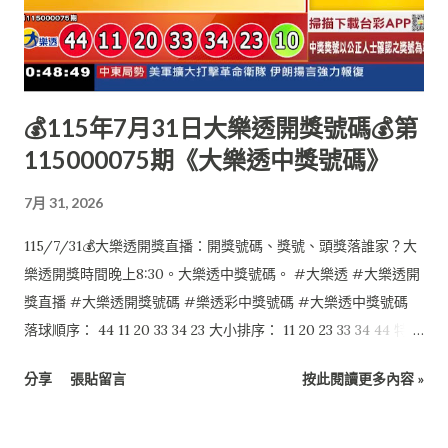
💰115年7月31日大樂透開獎號碼💰第
115000075期《大樂透中獎號碼》
7月 31, 2026
115/7/31💰大樂透開獎直播：開獎號碼、獎號、頭獎落誰家？大
樂透開獎時間晚上8:30。大樂透中獎號碼。 #大樂透 #大樂透開
獎直播 #大樂透開獎號碼 #樂透彩中獎號碼 #大樂透中獎號碼
落球順序： 44 11 20 33 34 23 大小排序： 11 20 23 33 34 44 特別
號：10
分享
張貼留言
按此閱讀更多內容 »