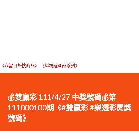
《💥當日熱搜商品》
《💥精選產品系列》
💰雙贏彩 111/4/27 中獎號碼💰第
111000100期《#雙贏彩 #樂透彩開獎
號碼》