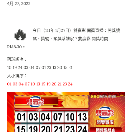
4月 27, 2022
🔥
今日（111年4月27日）雙贏彩 開獎直播：開獎號
碼、獎號、頭獎落誰家？雙贏彩 開獎時間
PM8:30。
落球順序：
10 19 24 03 04 07 01 23 13 20 15 21
大小排序：
01 03 04 07 10 13 15 19 20 21 23 24