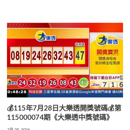
💰115年7月28日大樂透開獎號碼💰第
115000074期《大樂透中獎號碼》
7月 28, 2026