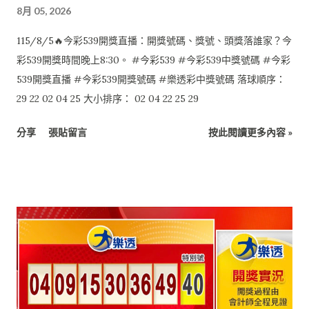
8月 05, 2026
115/8/5🔥今彩539開獎直播：開獎號碼、獎號、頭獎落誰家？今
彩539開獎時間晚上8:30。 #今彩539 #今彩539中獎號碼 #今彩
539開獎直播 #今彩539開獎號碼 #樂透彩中獎號碼 落球順序：
29 22 02 04 25 大小排序： 02 04 22 25 29
分享
張貼留言
按此閱讀更多內容 »