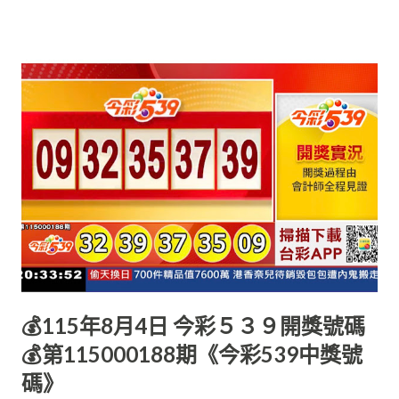
💰115年8月4日 今彩５３９開獎號碼
💰第115000188期《今彩539中獎號
碼》