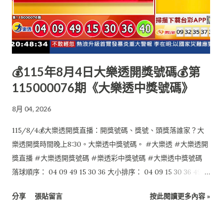
💰115年8月4日大樂透開獎號碼💰第
115000076期《大樂透中獎號碼》
8月 04, 2026
115/8/4💰大樂透開獎直播：開獎號碼、獎號、頭獎落誰家？大
樂透開獎時間晚上8:30。大樂透中獎號碼。 #大樂透 #大樂透開
獎直播 #大樂透開獎號碼 #樂透彩中獎號碼 #大樂透中獎號碼
落球順序： 04 09 49 15 30 36 大小排序： 04 09 15 30 36 49 特
別號：40
分享
張貼留言
按此閱讀更多內容 »