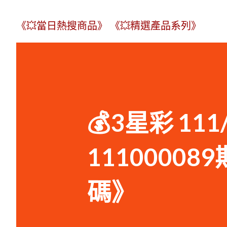
《💥當日熱搜商品》
《💥精選產品系列》
💰3星彩 11
1110000
碼》