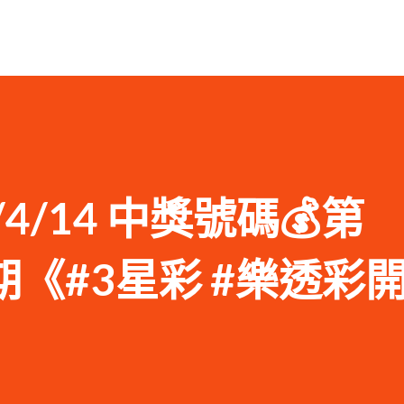
1/4/14 中獎號碼💰第
89期《#3星彩 #樂透彩