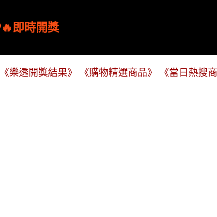
跳到主要內容
🔥即時開獎
《樂透開獎結果》
《購物精選商品》
《當日熱搜