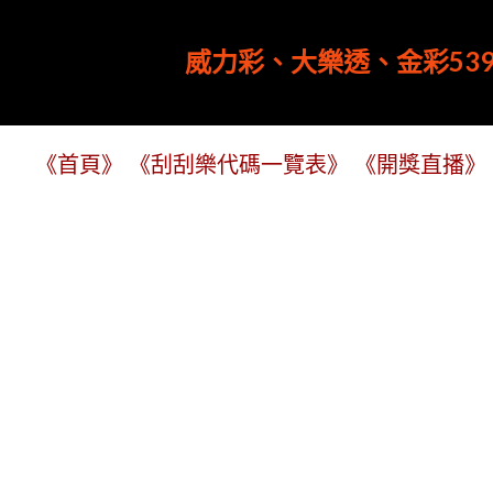
威力彩、大樂透、金彩539
《首頁》
《刮刮樂代碼一覽表》
《開獎直播》