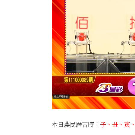
本日農民曆吉時：
子、丑、寅