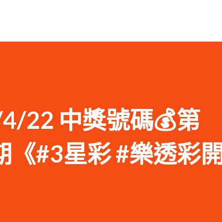
1/4/22 中獎號碼💰第
96期《#3星彩 #樂透彩