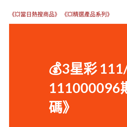
《💥當日熱搜商品》
《💥精選產品系列》
💰3星彩 11
1110000
碼》