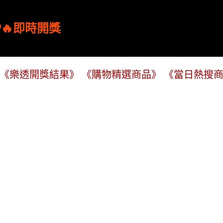
跳到主要內容
🔥即時開獎
《樂透開獎結果》
《購物精選商品》
《當日熱搜