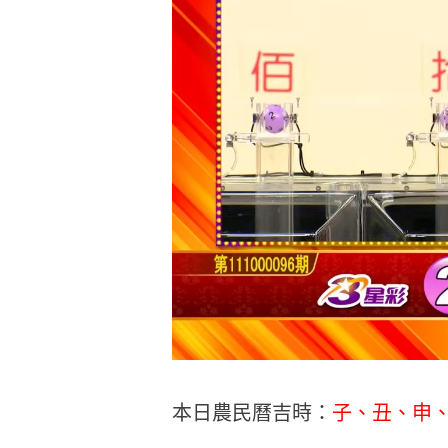
本日農民曆吉時：
子、丑、申