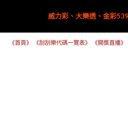
威力彩、大樂透、金彩539
《首頁》
《刮刮樂代碼一覽表》
《開獎直播》