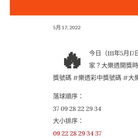
5月 17, 2022
🔥
今日（111年5
家？大樂透開獎時間
獎號碼 #樂透彩中獎號碼 #大
落球順序：
37 09 28 22 29 34
大小排序：
09 22 28 29 34 37