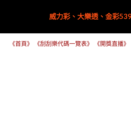
威力彩、大樂透、金彩539
《首頁》
《刮刮樂代碼一覽表》
《開獎直播》