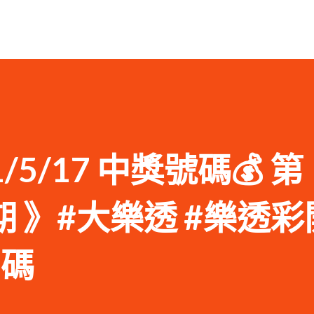
1/5/17 中獎號碼💰 第
49期 》#大樂透 #樂透
加碼