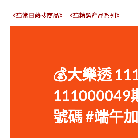
《💥當日熱搜商品》
《💥精選產品系列》
💰大樂透 11
1110000
號碼 #端午