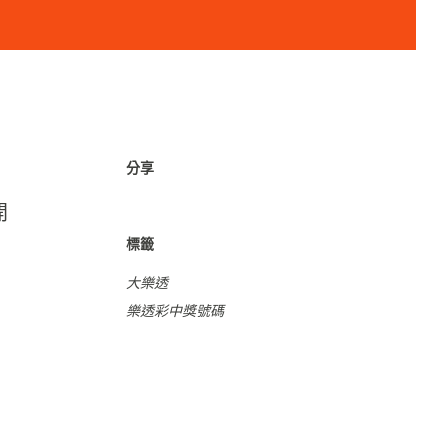
分享
開
標籤
大樂透
樂透彩中獎號碼