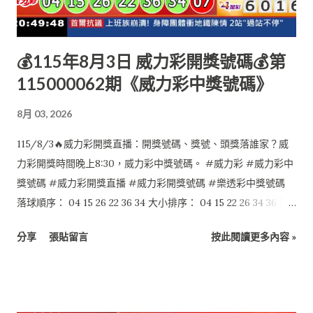
💰115年8月3日 威力彩開獎號碼💰第
115000062期《威力彩中獎號碼》
8月 03, 2026
115/8/3🔥威力彩開獎直播：開獎號碼、獎號、頭獎落誰家？威
力彩開獎時間晚上8:30，威力彩中獎號碼。 #威力彩 #威力彩中
獎號碼 #威力彩開獎直播 #威力彩開獎號碼 #樂透彩中獎號碼
落球順序： 04 15 26 22 36 34 大小排序： 04 15 22 26 34 36 第
二區：07
分享
張貼留言
按此閱讀更多內容 »