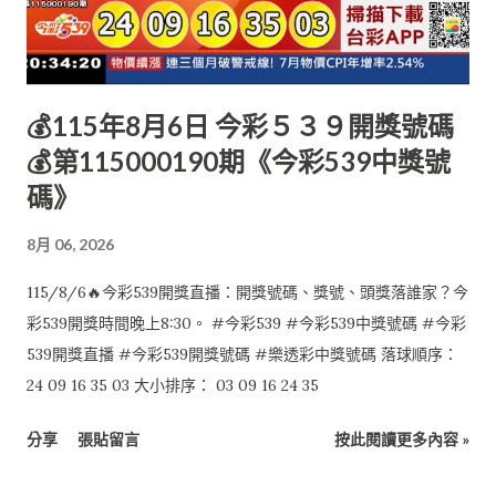
💰115年8月6日 今彩５３９開獎號碼
💰第115000190期《今彩539中獎號
碼》
8月 06, 2026
115/8/6🔥今彩539開獎直播：開獎號碼、獎號、頭獎落誰家？今
彩539開獎時間晚上8:30。 #今彩539 #今彩539中獎號碼 #今彩
539開獎直播 #今彩539開獎號碼 #樂透彩中獎號碼 落球順序：
24 09 16 35 03 大小排序： 03 09 16 24 35
分享
張貼留言
按此閱讀更多內容 »