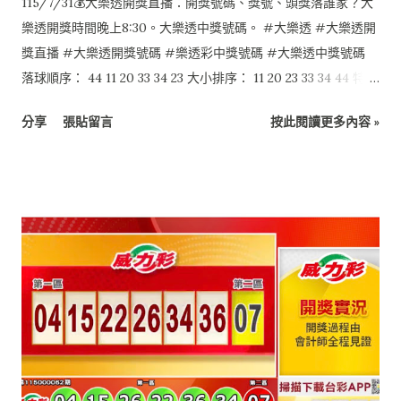
115/7/31💰大樂透開獎直播：開獎號碼、獎號、頭獎落誰家？大
樂透開獎時間晚上8:30。大樂透中獎號碼。 #大樂透 #大樂透開
獎直播 #大樂透開獎號碼 #樂透彩中獎號碼 #大樂透中獎號碼
落球順序： 44 11 20 33 34 23 大小排序： 11 20 23 33 34 44 特別
號：10
分享
張貼留言
按此閱讀更多內容 »