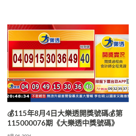
💰115年8月4日大樂透開獎號碼💰第
115000076期《大樂透中獎號碼》
8月 04, 2026