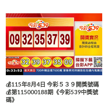
💰115年8月4日 今彩５３９開獎號碼
💰第115000188期《今彩539中獎號
碼》