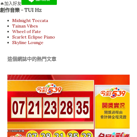
🔥加入好友
創作音樂 - TUI Hz
Midnight Toccata
Tainan Vibes
Wheel of Fate
Scarlet Eclipse Piano
Skyline Lounge
這個網誌中的熱門文章