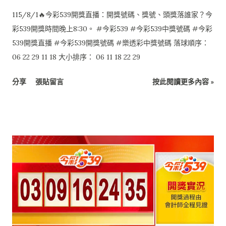
115/8/1🔥今彩539開獎直播：開獎號碼、獎號、頭獎落誰家？今
彩539開獎時間晚上8:30。 #今彩539 #今彩539中獎號碼 #今彩
539開獎直播 #今彩539開獎號碼 #樂透彩中獎號碼 落球順序：
06 22 29 11 18 大小排序： 06 11 18 22 29
分享
張貼留言
按此閱讀更多內容 »