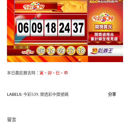
本日農民曆吉時：
寅、卯、巳、申
LABELS:
今彩539
樂透彩中獎號碼
分享
留言