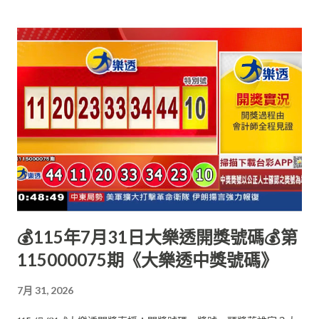
💰115年7月31日大樂透開獎號碼💰第
115000075期《大樂透中獎號碼》
7月 31, 2026