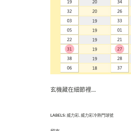
玄機藏在細節裡....
LABELS:
威力彩
威力彩冷熱門球號