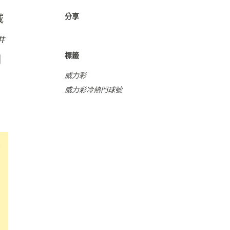
分享
威
#
標籤
測
威力彩
威力彩冷熱門球號