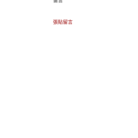
留言
張貼留言