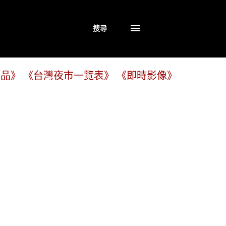
搜尋
商品》
《台灣夜市一覽表》
《即時影像》