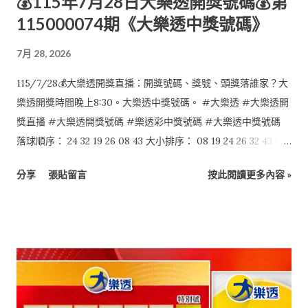
💰115年7月28日大樂透開獎號碼💰第
115000074期《大樂透中獎號碼》
7月 28, 2026
115/7/28💰大樂透開獎直播：開獎號碼、獎號、頭獎落誰家？大
樂透開獎時間晚上8:30。大樂透中獎號碼。 #大樂透 #大樂透開
獎直播 #大樂透開獎號碼 #樂透彩中獎號碼 #大樂透中獎號碼
落球順序： 24 32 19 26 08 43 大小排序： 08 19 24 26 32 43 特
別號：47
分享
張貼留言
按此閱讀更多內容 »