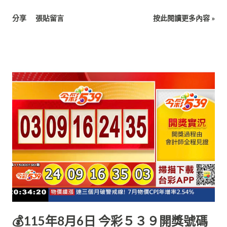
分享
張貼留言
按此閱讀更多內容 »
💰115年8月6日 今彩５３９開獎號碼