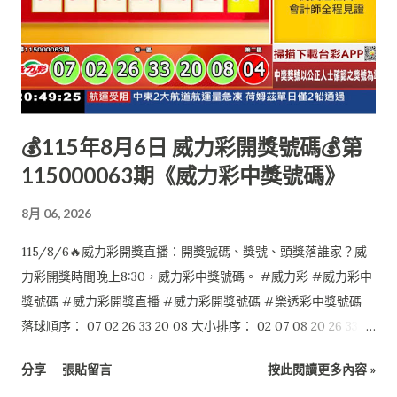
💰115年8月6日 威力彩開獎號碼💰第
115000063期《威力彩中獎號碼》
8月 06, 2026
115/8/6🔥威力彩開獎直播：開獎號碼、獎號、頭獎落誰家？威
力彩開獎時間晚上8:30，威力彩中獎號碼。 #威力彩 #威力彩中
獎號碼 #威力彩開獎直播 #威力彩開獎號碼 #樂透彩中獎號碼
落球順序： 07 02 26 33 20 08 大小排序： 02 07 08 20 26 33 第
二區：04
分享
張貼留言
按此閱讀更多內容 »