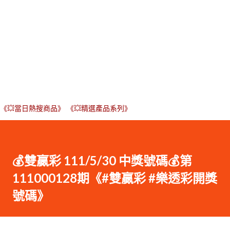
《💥當日熱搜商品》
《💥精選產品系列》
💰雙贏彩 111/5/30 中獎號碼💰第
111000128期《#雙贏彩 #樂透彩開獎
號碼》