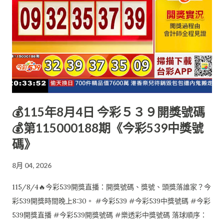
💰115年8月4日 今彩５３９開獎號碼
💰第115000188期《今彩539中獎號
碼》
8月 04, 2026
115/8/4🔥今彩539開獎直播：開獎號碼、獎號、頭獎落誰家？今
彩539開獎時間晚上8:30。 #今彩539 #今彩539中獎號碼 #今彩
539開獎直播 #今彩539開獎號碼 #樂透彩中獎號碼 落球順序：