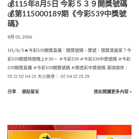
💰115年8月5日 今彩５３９開獎號碼
💰第115000189期《今彩539中獎號
碼》
8月 05, 2026
115/8/5🔥今彩539開獎直播：開獎號碼、獎號、頭獎落誰家？今
彩539開獎時間晚上8:30。 #今彩539 #今彩539中獎號碼 #今彩
539開獎直播 #今彩539開獎號碼 #樂透彩中獎號碼 落球順序：
29 22 02 04 25 大小排序： 02 04 22 25 29
分享
張貼留言
按此閱讀更多內容 »