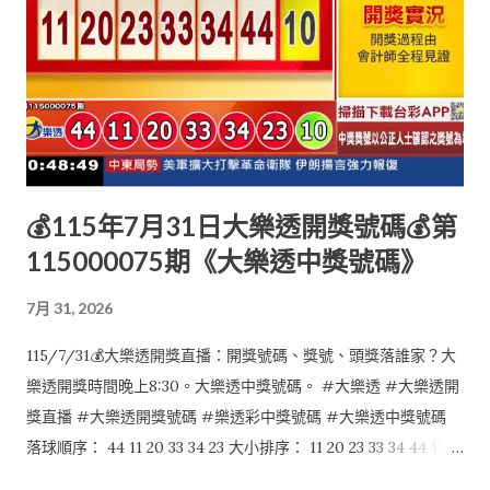
💰115年7月31日大樂透開獎號碼💰第
115000075期《大樂透中獎號碼》
7月 31, 2026
115/7/31💰大樂透開獎直播：開獎號碼、獎號、頭獎落誰家？大
樂透開獎時間晚上8:30。大樂透中獎號碼。 #大樂透 #大樂透開
獎直播 #大樂透開獎號碼 #樂透彩中獎號碼 #大樂透中獎號碼
落球順序： 44 11 20 33 34 23 大小排序： 11 20 23 33 34 44 特別
號：10