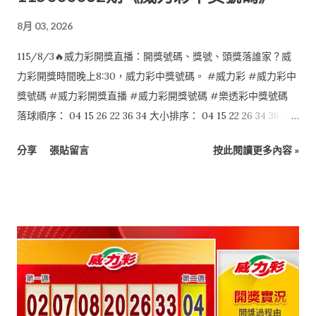
8月 03, 2026
115/8/3🔥威力彩開獎直播：開獎號碼、獎號、頭獎落誰家？威
力彩開獎時間晚上8:30，威力彩中獎號碼。 #威力彩 #威力彩中
獎號碼 #威力彩開獎直播 #威力彩開獎號碼 #樂透彩中獎號碼
落球順序： 04 15 26 22 36 34 大小排序： 04 15 22 26 34 36 第
二區：07
分享
張貼留言
按此閱讀更多內容 »