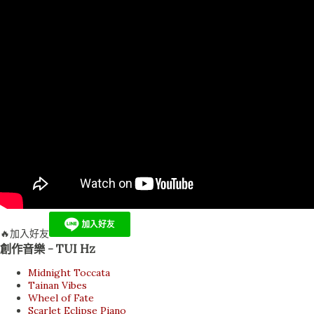
🔥加入好友
創作音樂 - TUI Hz
Midnight Toccata
Tainan Vibes
Wheel of Fate
Scarlet Eclipse Piano