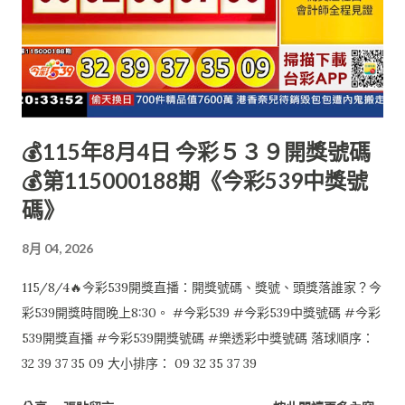
💰115年8月4日 今彩５３９開獎號碼
💰第115000188期《今彩539中獎號
碼》
8月 04, 2026
115/8/4🔥今彩539開獎直播：開獎號碼、獎號、頭獎落誰家？今
彩539開獎時間晚上8:30。 #今彩539 #今彩539中獎號碼 #今彩
539開獎直播 #今彩539開獎號碼 #樂透彩中獎號碼 落球順序：
32 39 37 35 09 大小排序： 09 32 35 37 39