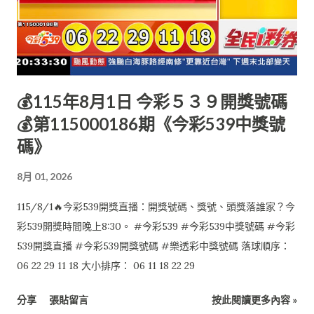
💰115年8月1日 今彩５３９開獎號碼
💰第115000186期《今彩539中獎號
碼》
8月 01, 2026
115/8/1🔥今彩539開獎直播：開獎號碼、獎號、頭獎落誰家？今
彩539開獎時間晚上8:30。 #今彩539 #今彩539中獎號碼 #今彩
539開獎直播 #今彩539開獎號碼 #樂透彩中獎號碼 落球順序：
06 22 29 11 18 大小排序： 06 11 18 22 29
分享
張貼留言
按此閱讀更多內容 »