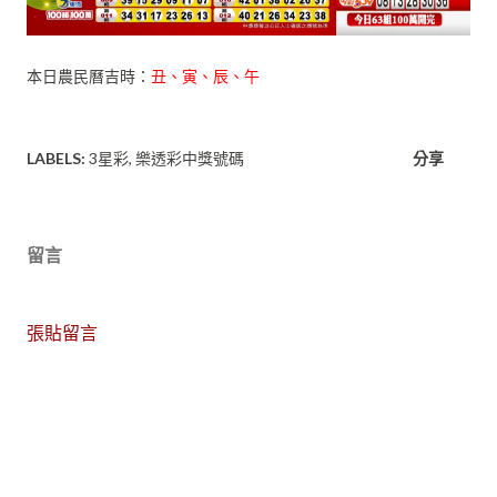
本日農民曆吉時：
丑、寅、辰、午
LABELS:
3星彩
樂透彩中獎號碼
分享
留言
張貼留言