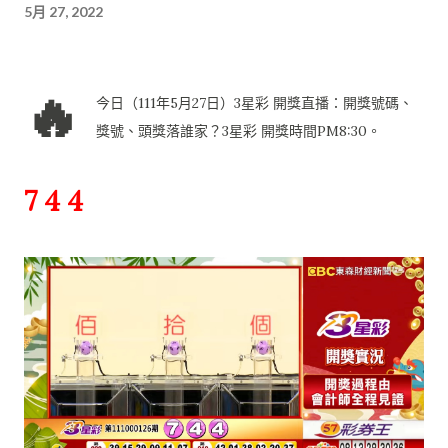
5月 27, 2022
🔥
今日（111年5月27日）3星彩 開獎直播：開獎號碼、
獎號、頭獎落誰家？3星彩 開獎時間PM8:30。
7 4 4