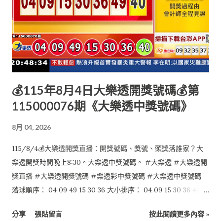
💰115年8月4日大樂透開獎號碼💰第
115000076期《大樂透中獎號碼》
8月 04, 2026
115/8/4💰大樂透開獎直播：開獎號碼、獎號、頭獎落誰家？大
樂透開獎時間晚上8:30。大樂透中獎號碼。 #大樂透 #大樂透開
獎直播 #大樂透開獎號碼 #樂透彩中獎號碼 #大樂透中獎號碼
落球順序： 04 09 49 15 30 36 大小排序： 04 09 15 30 36 49 特
別號：40
分享
張貼留言
按此閱讀更多內容 »