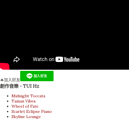
🔥加入好友
創作音樂 - TUI Hz
Midnight Toccata
Tainan Vibes
Wheel of Fate
Scarlet Eclipse Piano
Skyline Lounge