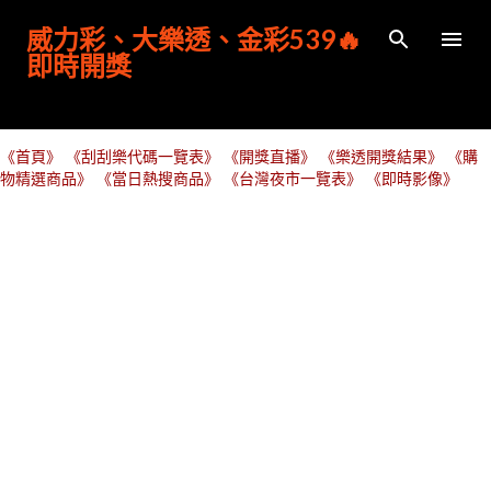
跳到主要內容
威力彩、大樂透、金彩539🔥
即時開獎
《首頁》
《刮刮樂代碼一覽表》
《開獎直播》
《樂透開獎結果》
《購
物精選商品》
《當日熱搜商品》
《台灣夜市一覽表》
《即時影像》