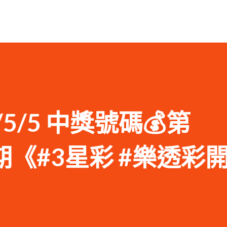
1/5/5 中獎號碼💰第
07期《#3星彩 #樂透彩