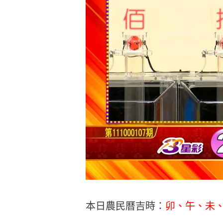
本日農民曆吉時：
卯、午、未