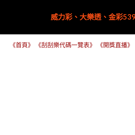
威力彩、大樂透、金彩539
《首頁》
《刮刮樂代碼一覽表》
《開獎直播》