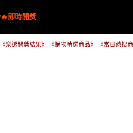
跳到主要內容
🔥即時開獎
《樂透開獎結果》
《購物精選商品》
《當日熱搜