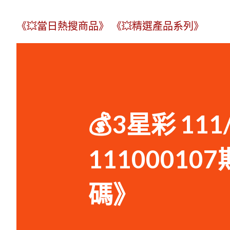
《💥當日熱搜商品》
《💥精選產品系列》
💰3星彩 11
1110001
碼》