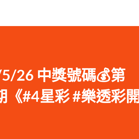
1/5/26 中獎號碼💰第
25期《#4星彩 #樂透彩