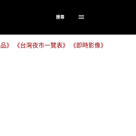
搜尋
商品》
《台灣夜市一覽表》
《即時影像》