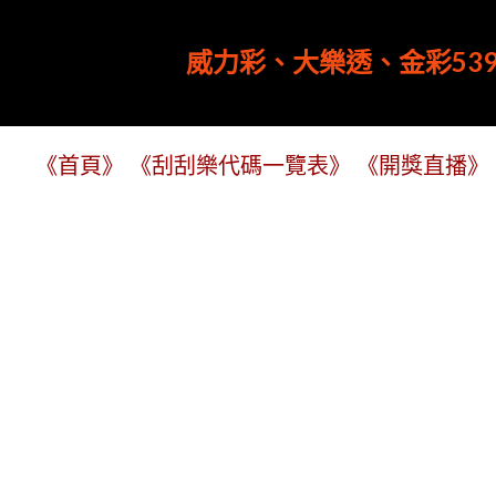
威力彩、大樂透、金彩539
《首頁》
《刮刮樂代碼一覽表》
《開獎直播》