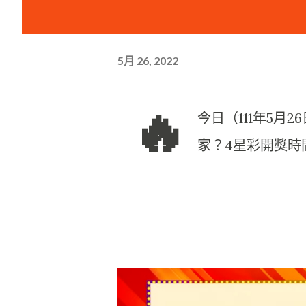
5月 26, 2022
🔥
今日（111年5
家？4星彩開獎時間