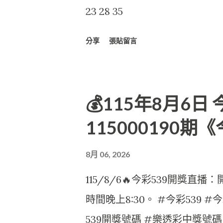
23 28 35
分享
張貼留言
💰115年8月6
115000190期
8月 06, 2026
115/8/6🔥今彩539開獎
時間晚上8:30。 #今彩539 #
539開獎號碼 #樂透彩中獎號碼 落球