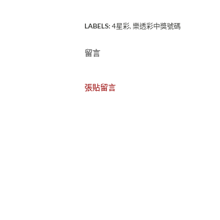
LABELS:
4星彩
樂透彩中獎號碼
留言
張貼留言