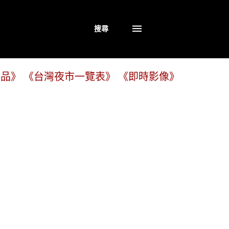
搜尋
商品》
《台灣夜市一覽表》
《即時影像》