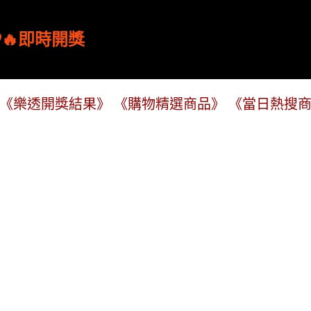
跳到主要內容
🔥即時開獎
《樂透開獎結果》
《購物精選商品》
《當日熱搜