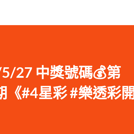
1/5/27 中獎號碼💰第
26期《#4星彩 #樂透彩