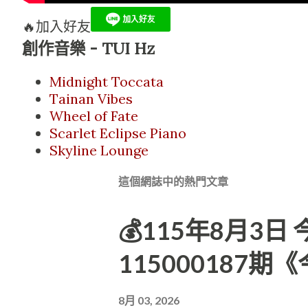
🔥加入好友
創作音樂 - TUI Hz
Midnight Toccata
Tainan Vibes
Wheel of Fate
Scarlet Eclipse Piano
Skyline Lounge
這個網誌中的熱門文章
💰115年8月3
115000187期
8月 03, 2026