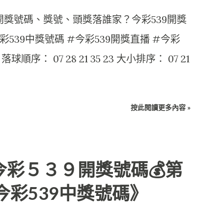
直播：開獎號碼、獎號、頭獎落誰家？今彩539開獎
今彩539中獎號碼 #今彩539開獎直播 #今彩
序： 07 28 21 35 23 大小排序： 07 21
按此閱讀更多內容 »
日 今彩５３９開獎號碼💰第
《今彩539中獎號碼》