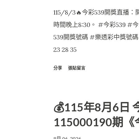
115/8/3🔥今彩539開獎
時間晚上8:30。 #今彩539 #
539開獎號碼 #樂透彩中獎號碼 落球順
23 28 35
分享
張貼留言
💰115年8月6
115000190期
8月 06, 2026