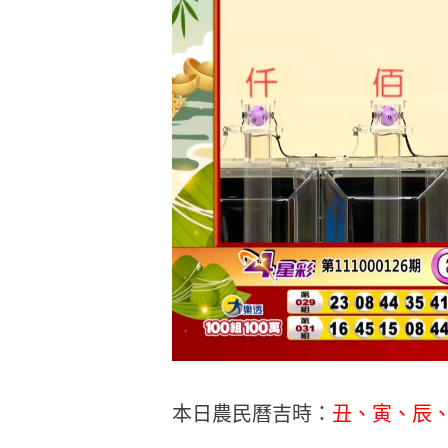
本日農民曆吉時：
丑、寅、辰