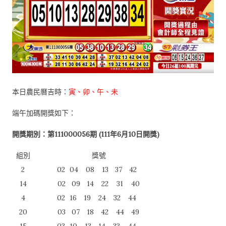
本日農民曆吉時：
寅、卯、午、未
端午加碼開獎如下：
開獎期別：第111000056期 (111年6月10日開獎)
組別
獎號
2
02
04
08
13
37
42
14
02
09
14
22
31
40
4
02
16
19
24
32
44
20
03
07
18
42
44
49