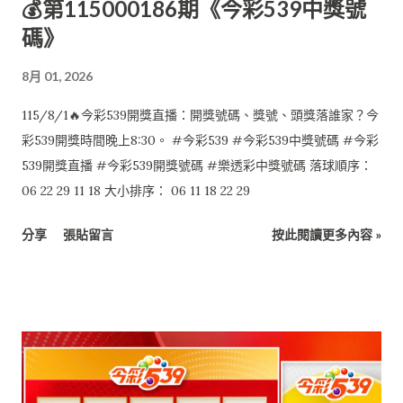
💰第115000186期《今彩539中獎號
碼》
8月 01, 2026
115/8/1🔥今彩539開獎直播：開獎號碼、獎號、頭獎落誰家？今
彩539開獎時間晚上8:30。 #今彩539 #今彩539中獎號碼 #今彩
539開獎直播 #今彩539開獎號碼 #樂透彩中獎號碼 落球順序：
06 22 29 11 18 大小排序： 06 11 18 22 29
分享
張貼留言
按此閱讀更多內容 »