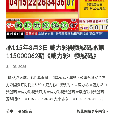
💰115年8月3日 威力彩開獎號碼💰第
115000062期《威力彩中獎號碼》
8月 03, 2026
115/8/3🔥威力彩開獎直播：開獎號碼、獎號、頭獎落誰家？威
力彩開獎時間晚上8:30，威力彩中獎號碼。 #威力彩 #威力彩中
獎號碼 #威力彩開獎直播 #威力彩開獎號碼 #樂透彩中獎號碼
落球順序： 04 15 26 22 36 34 大小排序： 04 15 22 26 34 36 第
二區：07
分享
張貼留言
按此閱讀更多內容 »