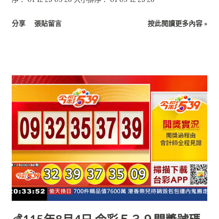
分享
張貼留言
按此閱讀更多內容 »