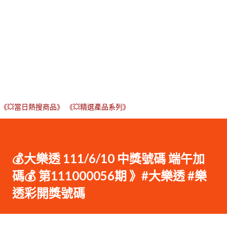
《💥當日熱搜商品》
《💥精選產品系列》
💰大樂透 111/6/10 中獎號碼 端午加
碼💰 第111000056期 》#大樂透 #樂
透彩開獎號碼