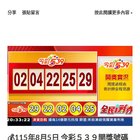
號：10
分享
張貼留言
按此閱讀更多內容 »
💰115年8月5日 今彩５３９開獎號碼