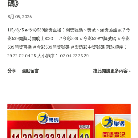
碼》
8月 05, 2026
115/8/5🔥今彩539開獎直播：開獎號碼、獎號、頭獎落誰家？今
彩539開獎時間晚上8:30。 #今彩539 #今彩539中獎號碼 #今彩
539開獎直播 #今彩539開獎號碼 #樂透彩中獎號碼 落球順序：
29 22 02 04 25 大小排序： 02 04 22 25 29
分享
張貼留言
按此閱讀更多內容 »