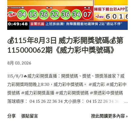
💰115年8月3日 威力彩開獎號碼💰第
115000062期《威力彩中獎號碼》
8月 03, 2026
115/8/3🔥威力彩開獎直播：開獎號碼、獎號、頭獎落誰家？威
力彩開獎時間晚上8:30，威力彩中獎號碼。 #威力彩 #威力彩中
獎號碼 #威力彩開獎直播 #威力彩開獎號碼 #樂透彩中獎號碼
落球順序： 04 15 26 22 36 34 大小排序： 04 15 22 26 34 36 第
二區：07
分享
張貼留言
按此閱讀更多內容 »