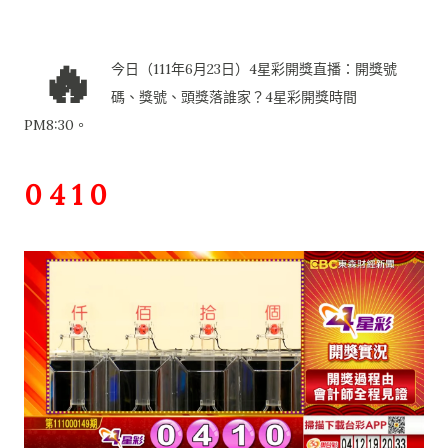
🔥
今日（111年6月23日）4星彩開獎直播：開獎號
碼、獎號、頭獎落誰家？4星彩開獎時間
PM8:30。
0 4 1 0