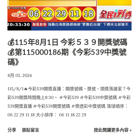
💰115年8月1日 今彩５３９開獎號碼
💰第115000186期《今彩539中獎號
碼》
8月 01, 2026
115/8/1🔥今彩539開獎直播：開獎號碼、獎號、頭獎落誰家？今
彩539開獎時間晚上8:30。 #今彩539 #今彩539中獎號碼 #今彩
539開獎直播 #今彩539開獎號碼 #樂透彩中獎號碼 落球順序：
06 22 29 11 18 大小排序： 06 11 18 22 29
分享
張貼留言
按此閱讀更多內容 »