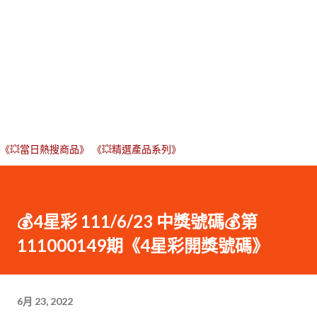
《💥當日熱搜商品》
《💥精選產品系列》
💰4星彩 111/6/23 中獎號碼💰第
111000149期《4星彩開獎號碼》
6月 23, 2022