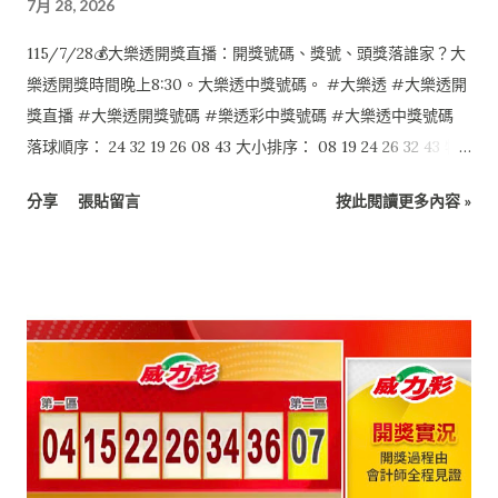
7月 28, 2026
115/7/28💰大樂透開獎直播：開獎號碼、獎號、頭獎落誰家？大
樂透開獎時間晚上8:30。大樂透中獎號碼。 #大樂透 #大樂透開
獎直播 #大樂透開獎號碼 #樂透彩中獎號碼 #大樂透中獎號碼
落球順序： 24 32 19 26 08 43 大小排序： 08 19 24 26 32 43 特
別號：47
分享
張貼留言
按此閱讀更多內容 »