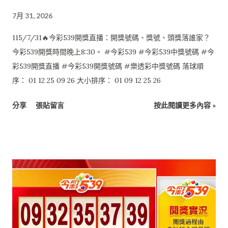
7月 31, 2026
115/7/31🔥今彩539開獎直播：開獎號碼、獎號、頭獎落誰家？
今彩539開獎時間晚上8:30。 #今彩539 #今彩539中獎號碼 #今
彩539開獎直播 #今彩539開獎號碼 #樂透彩中獎號碼 落球順
序： 01 12 25 09 26 大小排序： 01 09 12 25 26
分享
張貼留言
按此閱讀更多內容 »