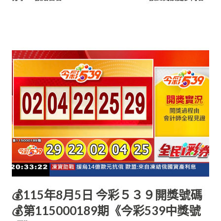
💰115年8月5日 今彩５３９開獎號碼
💰第115000189期《今彩539中獎號