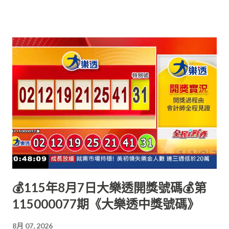
💰115年8月7日大樂透開獎號碼💰第
115000077期《大樂透中獎號碼》
8月 07, 2026