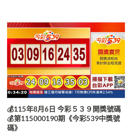
💰115年8月6日 今彩５３９開獎號碼
💰第115000190期《今彩539中獎號
碼》