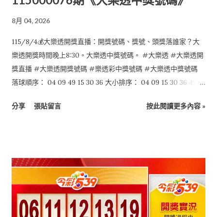
8月 04, 2026
115/8/4💰大樂透開獎直播：開獎號碼、獎號、頭獎落誰家？大
樂透開獎時間晚上8:30。大樂透中獎號碼。 #大樂透 #大樂透開
獎直播 #大樂透開獎號碼 #樂透彩中獎號碼 #大樂透中獎號碼
落球順序： 04 09 49 15 30 36 大小排序： 04 09 15 30 36 49 特
別號：40
分享
張貼留言
按此閱讀更多內容 »