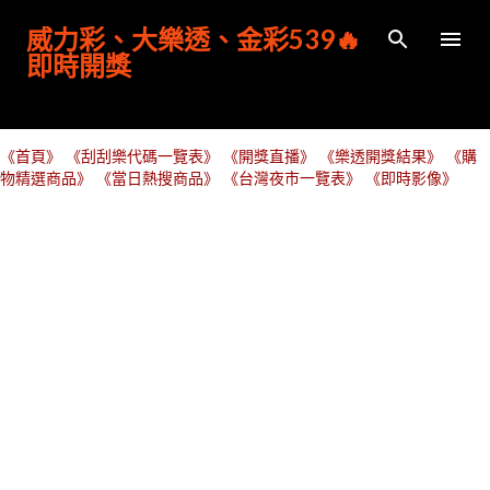
跳到主要內容
威力彩、大樂透、金彩539🔥
即時開獎
《首頁》
《刮刮樂代碼一覽表》
《開獎直播》
《樂透開獎結果》
《購
物精選商品》
《當日熱搜商品》
《台灣夜市一覽表》
《即時影像》