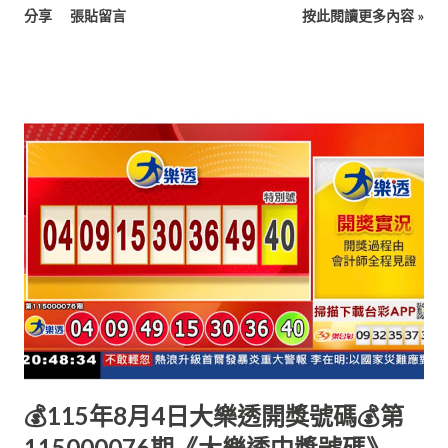
分享
張貼留言
按此閱讀更多內容 »
💰115年8月4日大樂透開獎號碼💰第
115000076期《大樂透中獎號碼》