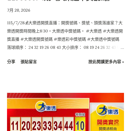
7月 28, 2026
115/7/28💰大樂透開獎直播：開獎號碼、獎號、頭獎落誰家？大
樂透開獎時間晚上8:30。大樂透中獎號碼。 #大樂透 #大樂透開
獎直播 #大樂透開獎號碼 #樂透彩中獎號碼 #大樂透中獎號碼
落球順序： 24 32 19 26 08 43 大小排序： 08 19 24 26 32 43 特
別號：47
分享
張貼留言
按此閱讀更多內容 »