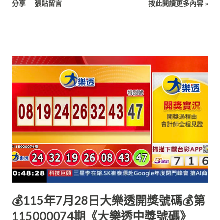
分享
張貼留言
按此閱讀更多內容 »
💰115年7月28日大樂透開獎號碼💰第
115000074期《大樂透中獎號碼》