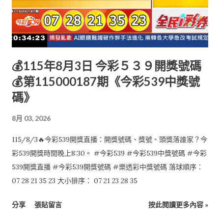
💰115年8月3日 今彩５３９開獎號碼
💰第115000187期《今彩539中獎號
碼》
8月 03, 2026
115/8/3🔥今彩539開獎直播：開獎號碼、獎號、頭獎落誰家？今
彩539開獎時間晚上8:30。 #今彩539 #今彩539中獎號碼 #今彩
539開獎直播 #今彩539開獎號碼 #樂透彩中獎號碼 落球順序：
07 28 21 35 23 大小排序： 07 21 23 28 35
分享
張貼留言
按此閱讀更多內容 »