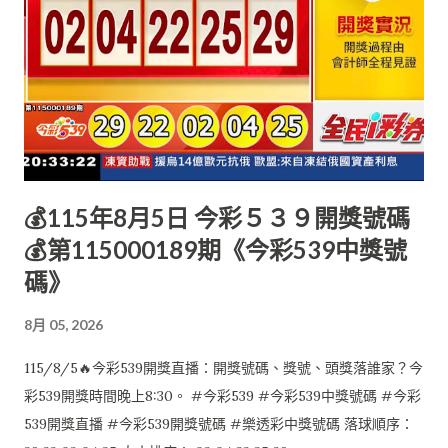
💰115年8月5日 今彩５３９開獎號碼
💰第115000189期《今彩539中獎號
碼》
8月 05, 2026
115/8/5🔥今彩539開獎直播：開獎號碼、獎號、頭獎落誰家？今
彩539開獎時間晚上8:30。 #今彩539 #今彩539中獎號碼 #今彩
539開獎直播 #今彩539開獎號碼 #樂透彩中獎號碼 落球順序：