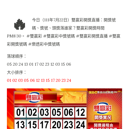
🔥
今日（111年7月22日）雙贏彩開獎直播：開獎號
碼、獎號、頭獎落誰家？雙贏彩開獎時間
PM8:30。 #雙贏彩 #雙贏彩中獎號碼 #雙贏彩開獎直播 #雙贏
彩開獎號碼 #樂透彩中獎號碼
落球順序：
05 20 24 13 01 17 02 23 12 03 15 06
大小排序：
01 02 03 05 06 12 13 15 17 20 23 24