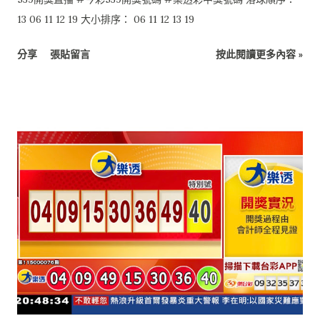
13 06 11 12 19 大小排序： 06 11 12 13 19
分享
張貼留言
按此閱讀更多內容 »