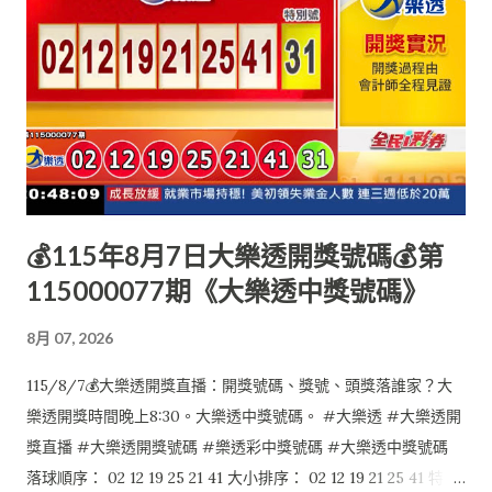
💰115年8月7日大樂透開獎號碼💰第
115000077期《大樂透中獎號碼》
8月 07, 2026
115/8/7💰大樂透開獎直播：開獎號碼、獎號、頭獎落誰家？大
樂透開獎時間晚上8:30。大樂透中獎號碼。 #大樂透 #大樂透開
獎直播 #大樂透開獎號碼 #樂透彩中獎號碼 #大樂透中獎號碼
落球順序： 02 12 19 25 21 41 大小排序： 02 12 19 21 25 41 特別