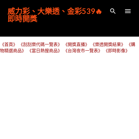
跳到主要內容
威力彩、大樂透、金彩539🔥
即時開獎
《首頁》
《刮刮樂代碼一覽表》
《開獎直播》
《樂透開獎結果》
《購
物精選商品》
《當日熱搜商品》
《台灣夜市一覽表》
《即時影像》