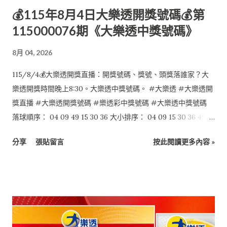
💰115年8月4日大樂透開獎號碼💰第
115000076期《大樂透中獎號碼》
8月 04, 2026
115/8/4💰大樂透開獎直播：開獎號碼、獎號、頭獎落誰家？大
樂透開獎時間晚上8:30。大樂透中獎號碼。 #大樂透 #大樂透開
獎直播 #大樂透開獎號碼 #樂透彩中獎號碼 #大樂透中獎號碼
落球順序： 04 09 49 15 30 36 大小排序： 04 09 15 30 36 49 特
別號：40
分享
張貼留言
按此閱讀更多內容 »