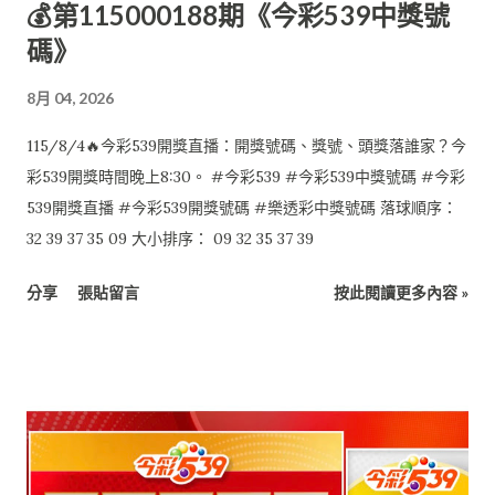
💰第115000188期《今彩539中獎號
碼》
8月 04, 2026
115/8/4🔥今彩539開獎直播：開獎號碼、獎號、頭獎落誰家？今
彩539開獎時間晚上8:30。 #今彩539 #今彩539中獎號碼 #今彩
539開獎直播 #今彩539開獎號碼 #樂透彩中獎號碼 落球順序：
32 39 37 35 09 大小排序： 09 32 35 37 39
分享
張貼留言
按此閱讀更多內容 »