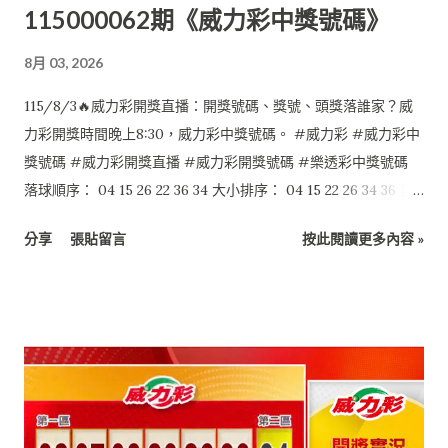
115000062期《威力彩中獎號碼》
8月 03, 2026
115/8/3🔥威力彩開獎直播：開獎號碼、獎號、頭獎落誰家？威
力彩開獎時間晚上8:30，威力彩中獎號碼。 #威力彩 #威力彩中
獎號碼 #威力彩開獎直播 #威力彩開獎號碼 #樂透彩中獎號碼
落球順序： 04 15 26 22 36 34 大小排序： 04 15 22 26 34 36 第
二區：07
分享
張貼留言
按此閱讀更多內容 »