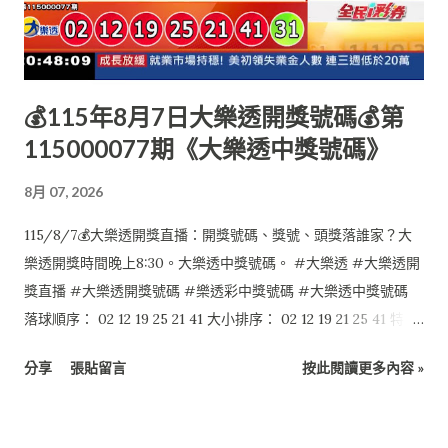
💰115年8月7日大樂透開獎號碼💰第
115000077期《大樂透中獎號碼》
8月 07, 2026
115/8/7💰大樂透開獎直播：開獎號碼、獎號、頭獎落誰家？大
樂透開獎時間晚上8:30。大樂透中獎號碼。 #大樂透 #大樂透開
獎直播 #大樂透開獎號碼 #樂透彩中獎號碼 #大樂透中獎號碼
落球順序： 02 12 19 25 21 41 大小排序： 02 12 19 21 25 41 特別
號：31
分享
張貼留言
按此閱讀更多內容 »