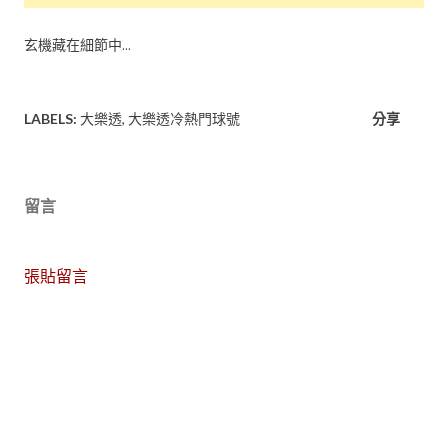
玄機藏在細節中...
LABELS:
大樂透
大樂透冷熱門球號
分享
留言
張貼留言