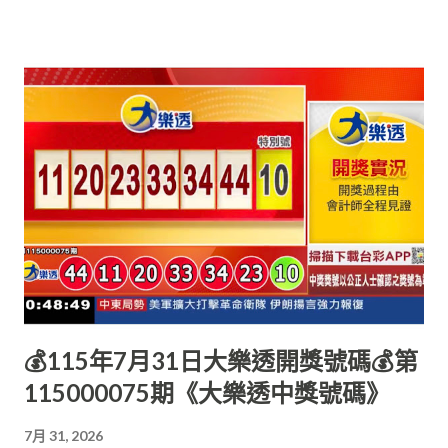
💰115年7月31日大樂透開獎號碼💰第
115000075期《大樂透中獎號碼》
7月 31, 2026