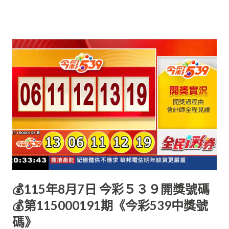
💰115年8月7日 今彩５３９開獎號碼
💰第115000191期《今彩539中獎號
碼》