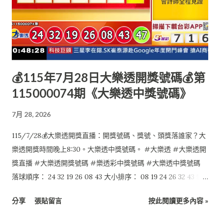
💰115年7月28日大樂透開獎號碼💰第
115000074期《大樂透中獎號碼》
7月 28, 2026
115/7/28💰大樂透開獎直播：開獎號碼、獎號、頭獎落誰家？大
樂透開獎時間晚上8:30。大樂透中獎號碼。 #大樂透 #大樂透開
獎直播 #大樂透開獎號碼 #樂透彩中獎號碼 #大樂透中獎號碼
落球順序： 24 32 19 26 08 43 大小排序： 08 19 24 26 32 43 特
別號：47
分享
張貼留言
按此閱讀更多內容 »