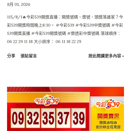
8月 01, 2026
115/8/1🔥今彩539開獎直播：開獎號碼、獎號、頭獎落誰家？今
彩539開獎時間晚上8:30。 #今彩539 #今彩539中獎號碼 #今彩
539開獎直播 #今彩539開獎號碼 #樂透彩中獎號碼 落球順序：
06 22 29 11 18 大小排序： 06 11 18 22 29
分享
張貼留言
按此閱讀更多內容 »