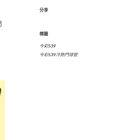
分享
門
標籤
今彩539
今彩539冷熱門球號