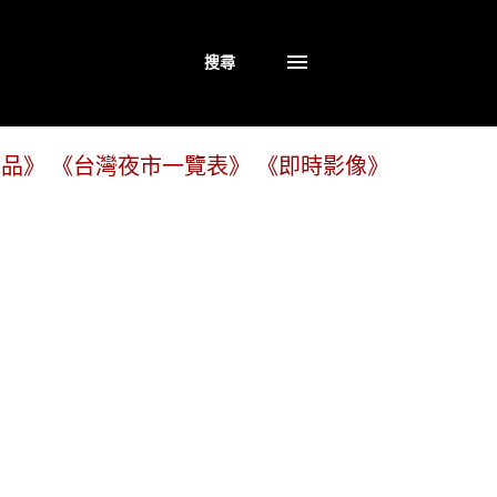
搜尋
商品》
《台灣夜市一覽表》
《即時影像》