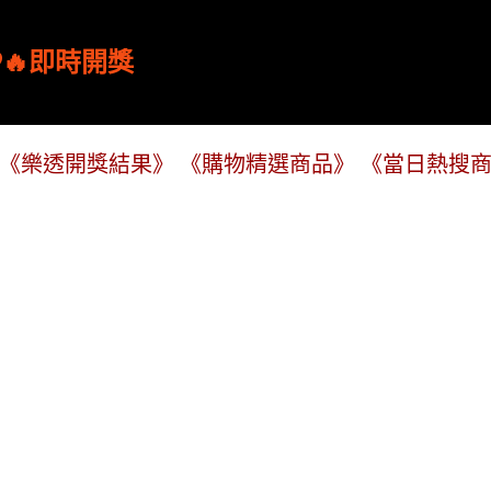
跳到主要內容
🔥即時開獎
《樂透開獎結果》
《購物精選商品》
《當日熱搜