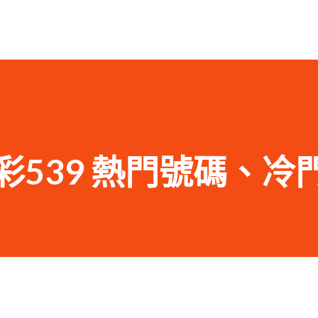
7 今彩539 熱門號碼、