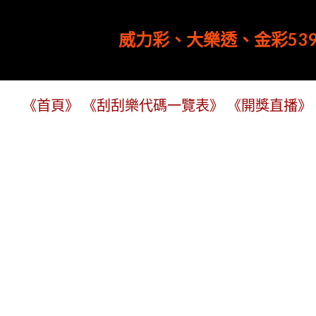
威力彩、大樂透、金彩539
《首頁》
《刮刮樂代碼一覽表》
《開獎直播》