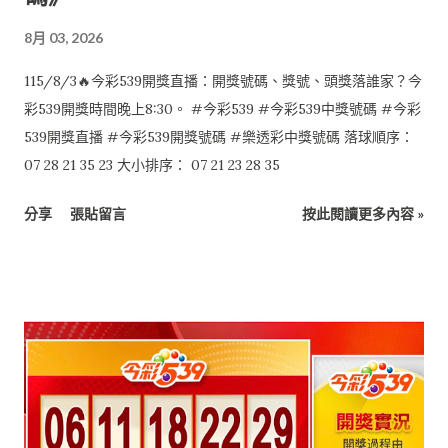
8月 03, 2026
115/8/3🔥今彩539開獎直播：開獎號碼、獎號、頭獎落誰家？今
彩539開獎時間晚上8:30。 #今彩539 #今彩539中獎號碼 #今彩
539開獎直播 #今彩539開獎號碼 #樂透彩中獎號碼 落球順序：
07 28 21 35 23 大小排序： 07 21 23 28 35
分享
張貼留言
按此閱讀更多內容 »