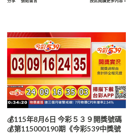
分享
張貼留言
按此閱讀更多內容 »
💰115年8月6日 今彩５３９開獎號碼
💰第115000190期《今彩539中獎號