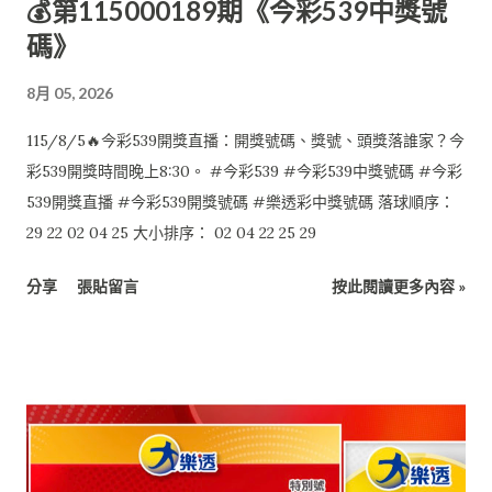
💰第115000189期《今彩539中獎號
碼》
8月 05, 2026
115/8/5🔥今彩539開獎直播：開獎號碼、獎號、頭獎落誰家？今
彩539開獎時間晚上8:30。 #今彩539 #今彩539中獎號碼 #今彩
539開獎直播 #今彩539開獎號碼 #樂透彩中獎號碼 落球順序：
29 22 02 04 25 大小排序： 02 04 22 25 29
分享
張貼留言
按此閱讀更多內容 »