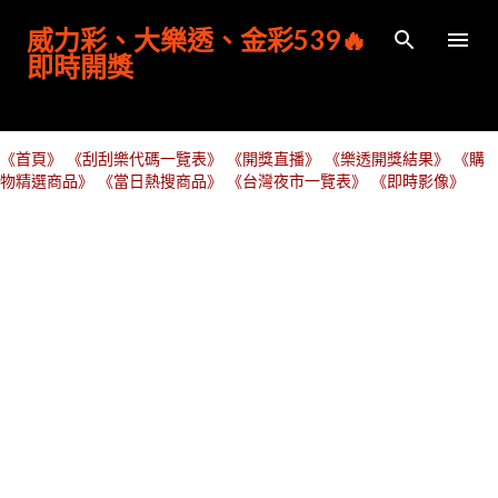
跳到主要內容
威力彩、大樂透、金彩539🔥
即時開獎
《首頁》
《刮刮樂代碼一覽表》
《開獎直播》
《樂透開獎結果》
《購
物精選商品》
《當日熱搜商品》
《台灣夜市一覽表》
《即時影像》