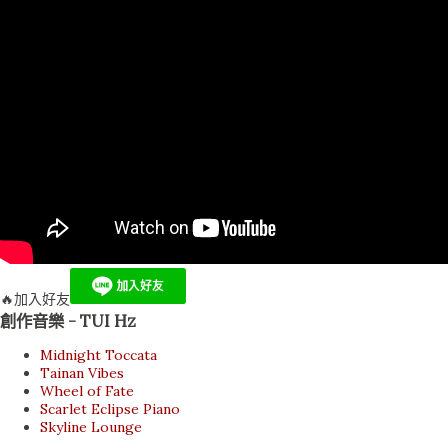
🔥加入好友
創作音樂 - TUI Hz
Midnight Toccata
Tainan Vibes
Wheel of Fate
Scarlet Eclipse Piano
Skyline Lounge