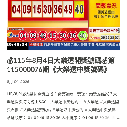
💰115年8月4日大樂透開獎號碼💰第
115000076期《大樂透中獎號碼》
8月 04, 2026
115/8/4💰大樂透開獎直播：開獎號碼、獎號、頭獎落誰家？大
樂透開獎時間晚上8:30。大樂透中獎號碼。 #大樂透 #大樂透開
獎直播 #大樂透開獎號碼 #樂透彩中獎號碼 #大樂透中獎號碼
落球順序： 04 09 49 15 30 36 大小排序： 04 09 15 30 36 49 特
別號：40