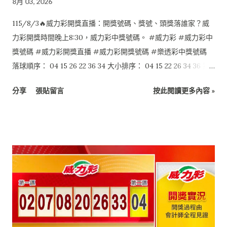
8月 03, 2026
115/8/3🔥威力彩開獎直播：開獎號碼、獎號、頭獎落誰家？威
力彩開獎時間晚上8:30，威力彩中獎號碼。 #威力彩 #威力彩中
獎號碼 #威力彩開獎直播 #威力彩開獎號碼 #樂透彩中獎號碼
落球順序： 04 15 26 22 36 34 大小排序： 04 15 22 26 34 36 第
二區：07
分享
張貼留言
按此閱讀更多內容 »