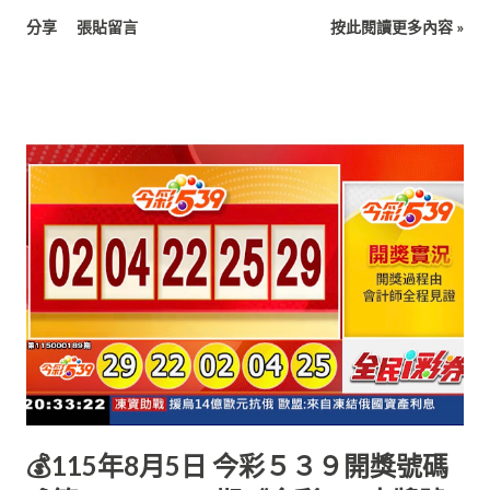
分享
張貼留言
按此閱讀更多內容 »
💰115年8月5日 今彩５３９開獎號碼