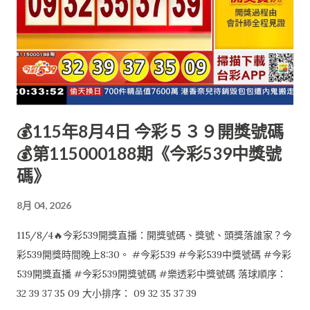
💰115年8月4日 今彩５３９開獎號碼
💰第115000188期《今彩539中獎號
碼》
8月 04, 2026
115/8/4🔥今彩539開獎直播：開獎號碼、獎號、頭獎落誰家？今
彩539開獎時間晚上8:30。 #今彩539 #今彩539中獎號碼 #今彩
539開獎直播 #今彩539開獎號碼 #樂透彩中獎號碼 落球順序：
32 39 37 35 09 大小排序： 09 32 35 37 39