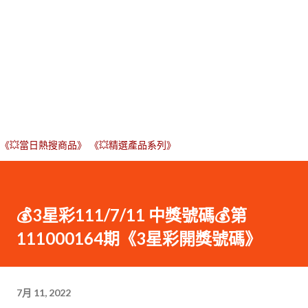
《💥當日熱搜商品》
《💥精選產品系列》
💰3星彩111/7/11 中獎號碼💰第
111000164期《3星彩開獎號碼》
7月 11, 2022