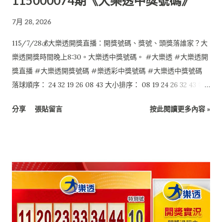
115000074期《大樂透中獎號碼》
7月 28, 2026
115/7/28💰大樂透開獎直播：開獎號碼、獎號、頭獎落誰家？大
樂透開獎時間晚上8:30。大樂透中獎號碼。 #大樂透 #大樂透開
獎直播 #大樂透開獎號碼 #樂透彩中獎號碼 #大樂透中獎號碼
落球順序： 24 32 19 26 08 43 大小排序： 08 19 24 26 32 43 特
別號：47
分享
張貼留言
按此閱讀更多內容 »