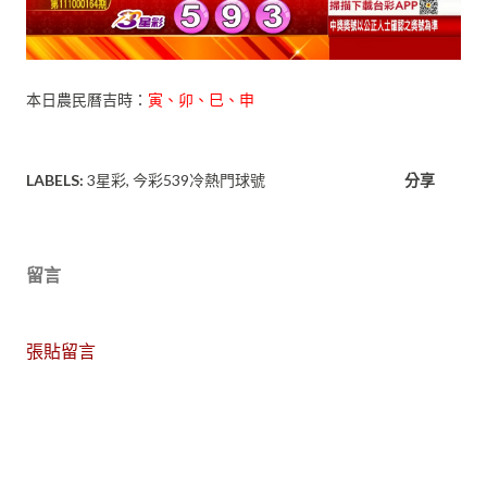
本日農民曆吉時：
寅、卯、巳、申
LABELS:
3星彩
今彩539冷熱門球號
分享
留言
張貼留言