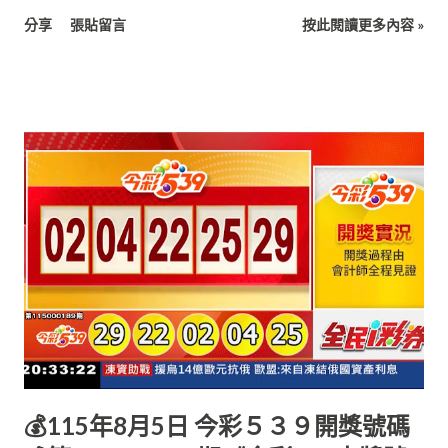
分享
張貼留言
按此閱讀更多內容 »
💰115年8月5日 今彩５３９開獎號碼