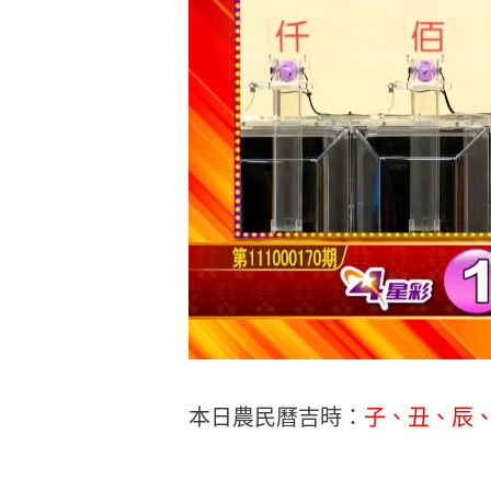
本日農民曆吉時：
子、丑、辰