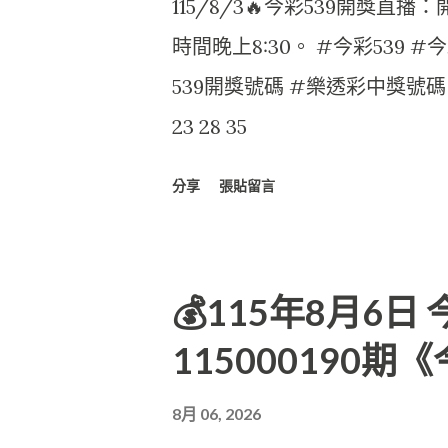
115/8/3🔥今彩539開獎
時間晚上8:30。 #今彩539 #
539開獎號碼 #樂透彩中獎號碼 落球順
23 28 35
分享
張貼留言
💰115年8月6
115000190期
8月 06, 2026