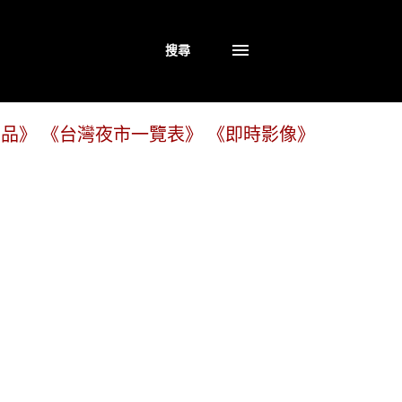
搜尋
商品》
《台灣夜市一覽表》
《即時影像》