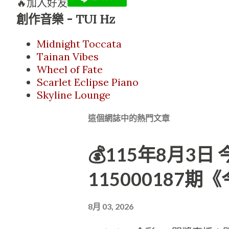
🔥加入好友
創作音樂 - TUI Hz
Midnight Toccata
Tainan Vibes
Wheel of Fate
Scarlet Eclipse Piano
Skyline Lounge
這個網誌中的熱門文章
💰115年8月3
115000187期
8月 03, 2026