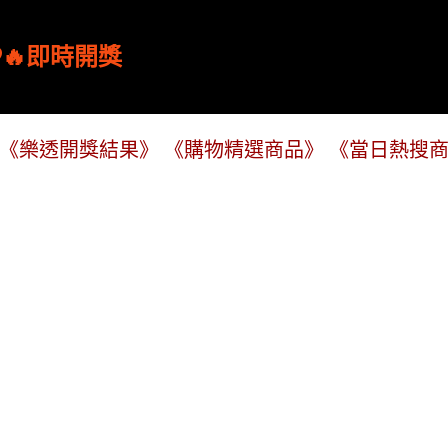
跳到主要內容
🔥即時開獎
《樂透開獎結果》
《購物精選商品》
《當日熱搜