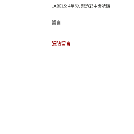
LABELS:
4星彩
樂透彩中獎號碼
留言
張貼留言