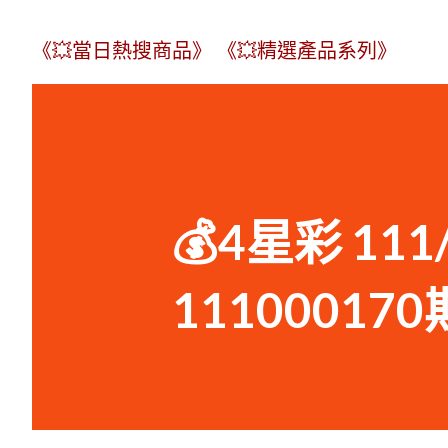
《💥當日熱搜商品》
《💥精選產品系列》
💰4星彩 11
1110001