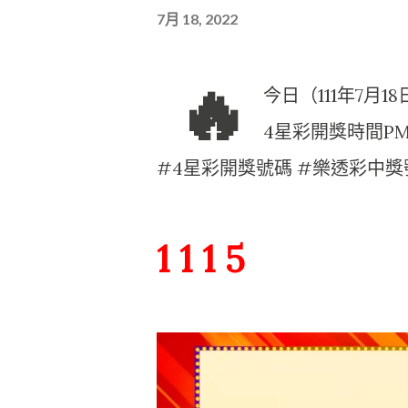
7月 18, 2022
🔥
今日（111年7
4星彩開獎時間PM
#4星彩開獎號碼 #樂透彩中獎
1 1 1 5