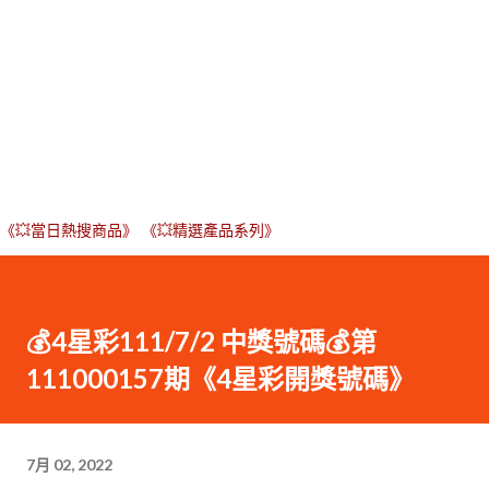
《💥當日熱搜商品》
《💥精選產品系列》
💰4星彩111/7/2 中獎號碼💰第
111000157期《4星彩開獎號碼》
7月 02, 2022