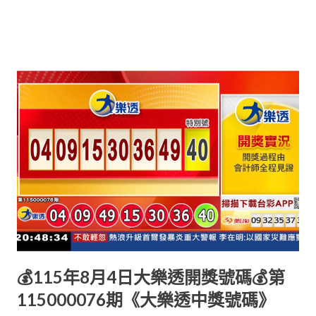
💰115年8月4日大樂透開獎號碼💰第
115000076期《大樂透中獎號碼》