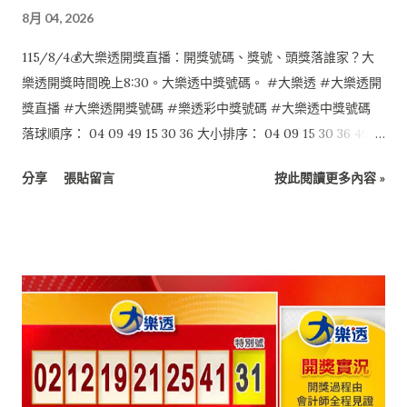
8月 04, 2026
115/8/4💰大樂透開獎直播：開獎號碼、獎號、頭獎落誰家？大
樂透開獎時間晚上8:30。大樂透中獎號碼。 #大樂透 #大樂透開
獎直播 #大樂透開獎號碼 #樂透彩中獎號碼 #大樂透中獎號碼
落球順序： 04 09 49 15 30 36 大小排序： 04 09 15 30 36 49 特
別號：40
分享
張貼留言
按此閱讀更多內容 »