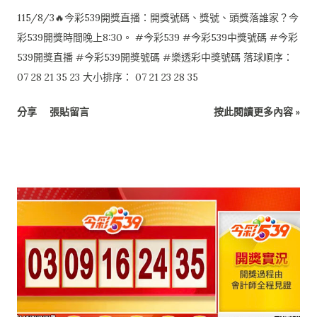
115/8/3🔥今彩539開獎直播：開獎號碼、獎號、頭獎落誰家？今
彩539開獎時間晚上8:30。 #今彩539 #今彩539中獎號碼 #今彩
539開獎直播 #今彩539開獎號碼 #樂透彩中獎號碼 落球順序：
07 28 21 35 23 大小排序： 07 21 23 28 35
分享
張貼留言
按此閱讀更多內容 »