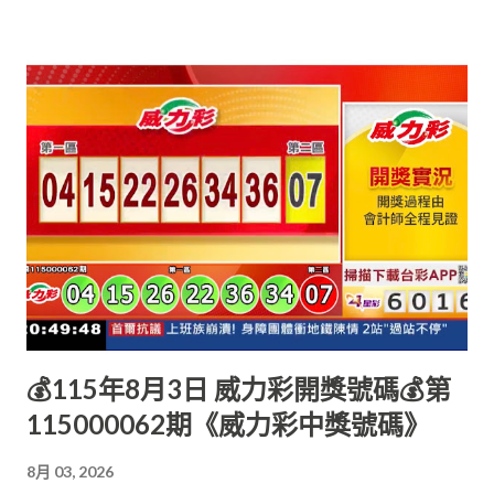
💰115年8月3日 威力彩開獎號碼💰第
115000062期《威力彩中獎號碼》
8月 03, 2026