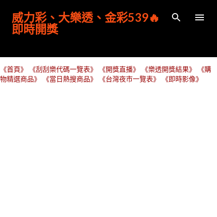
跳到主要內容
威力彩、大樂透、金彩539🔥
即時開獎
《首頁》
《刮刮樂代碼一覽表》
《開獎直播》
《樂透開獎結果》
《購
物精選商品》
《當日熱搜商品》
《台灣夜市一覽表》
《即時影像》