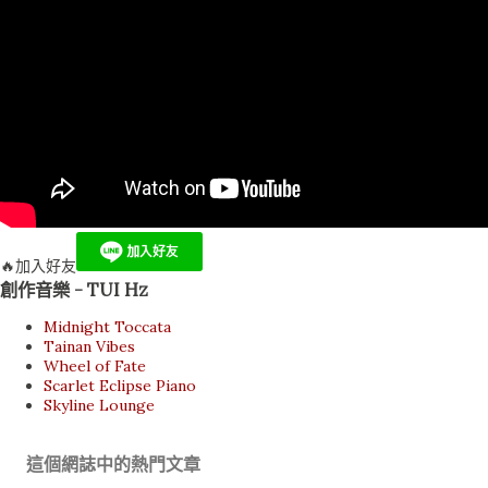
🔥加入好友
創作音樂 - TUI Hz
Midnight Toccata
Tainan Vibes
Wheel of Fate
Scarlet Eclipse Piano
Skyline Lounge
這個網誌中的熱門文章