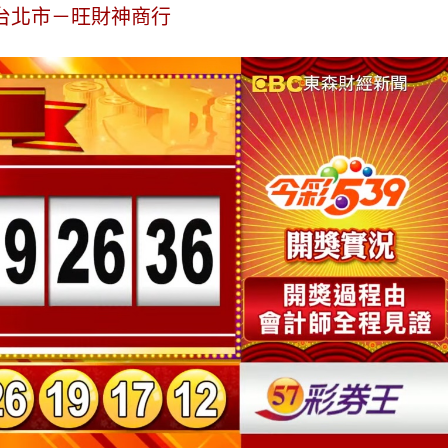
店 台北市－旺財神商行