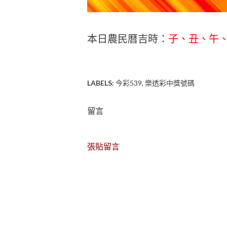
本日農民曆吉時：
子、丑、午
LABELS:
今彩539
樂透彩中獎號碼
留言
張貼留言