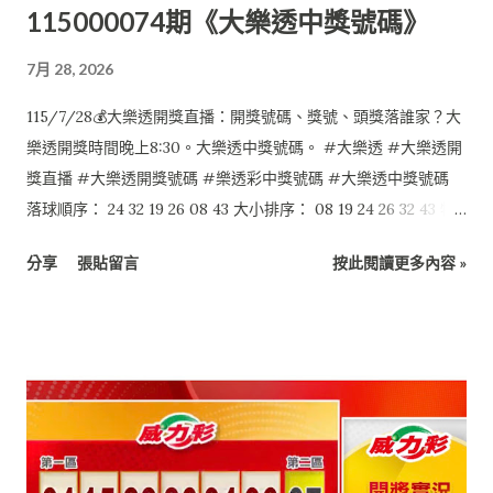
115000074期《大樂透中獎號碼》
7月 28, 2026
115/7/28💰大樂透開獎直播：開獎號碼、獎號、頭獎落誰家？大
樂透開獎時間晚上8:30。大樂透中獎號碼。 #大樂透 #大樂透開
獎直播 #大樂透開獎號碼 #樂透彩中獎號碼 #大樂透中獎號碼
落球順序： 24 32 19 26 08 43 大小排序： 08 19 24 26 32 43 特
別號：47
分享
張貼留言
按此閱讀更多內容 »