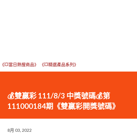
《💥當日熱搜商品》
《💥精選產品系列》
💰雙贏彩 111/8/3 中獎號碼💰第
111000184期《雙贏彩開獎號碼》
8月 03, 2022