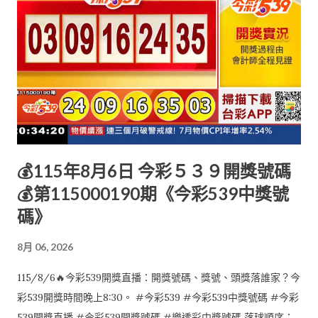
💰115年8月6日 今彩５３９開獎號碼
💰第115000190期《今彩539中獎號
碼》
8月 06, 2026
115/8/6🔥今彩539開獎直播：開獎號碼、獎號、頭獎落誰家？今
彩539開獎時間晚上8:30。 #今彩539 #今彩539中獎號碼 #今彩
539開獎直播 #今彩539開獎號碼 #樂透彩中獎號碼 落球順序：