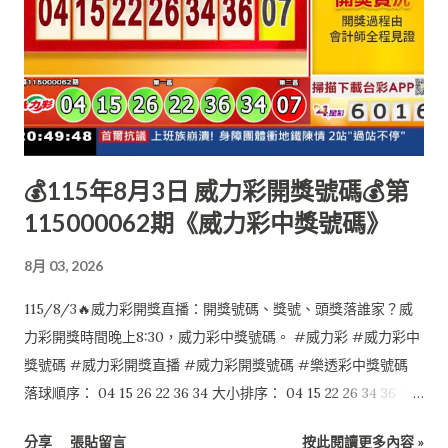
💰115年8月3日 威力彩開獎號碼💰第
115000062期《威力彩中獎號碼》
8月 03, 2026
115/8/3🔥威力彩開獎直播：開獎號碼、獎號、頭獎落誰家？威
力彩開獎時間晚上8:30，威力彩中獎號碼。 #威力彩 #威力彩中
獎號碼 #威力彩開獎直播 #威力彩開獎號碼 #樂透彩中獎號碼
落球順序： 04 15 26 22 36 34 大小排序： 04 15 22 26 34 36 第
二區：07
分享
張貼留言
按此閱讀更多內容 »