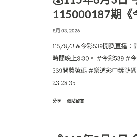
115000187期
8月 03, 2026
115/8/3🔥今彩539開獎
時間晚上8:30。 #今彩539 #
539開獎號碼 #樂透彩中獎號碼 落球順
23 28 35
分享
張貼留言