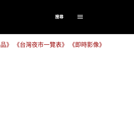
搜尋
商品》
《台灣夜市一覽表》
《即時影像》