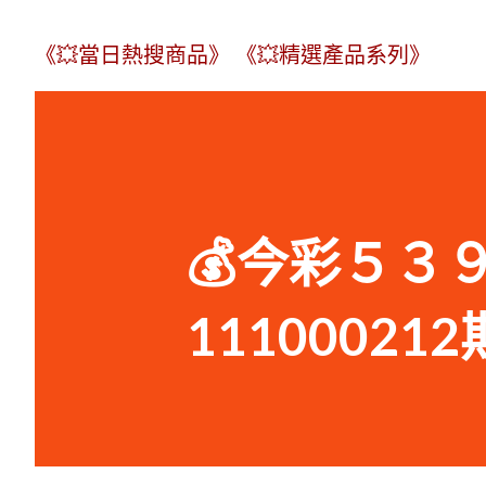
《💥當日熱搜商品》
《💥精選產品系列》
💰今彩５３９1
1110002