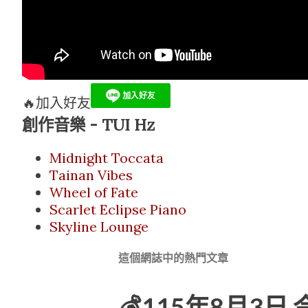
🔥加入好友
創作音樂 - TUI Hz
Midnight Toccata
Tainan Vibes
Wheel of Fate
Scarlet Eclipse Piano
Skyline Lounge
這個網誌中的熱門文章
💰115年8月3