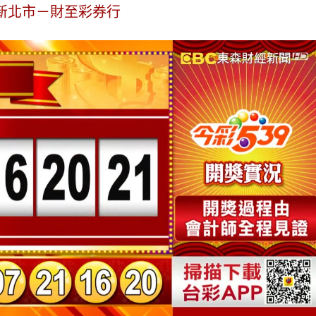
店 新北市－財至彩券行