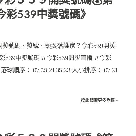
《今彩539中獎號碼》
直播：開獎號碼、獎號、頭獎落誰家？今彩539開獎
今彩539中獎號碼 #今彩539開獎直播 #今彩
序： 07 28 21 35 23 大小排序： 07 21
按此閱讀更多內容 »