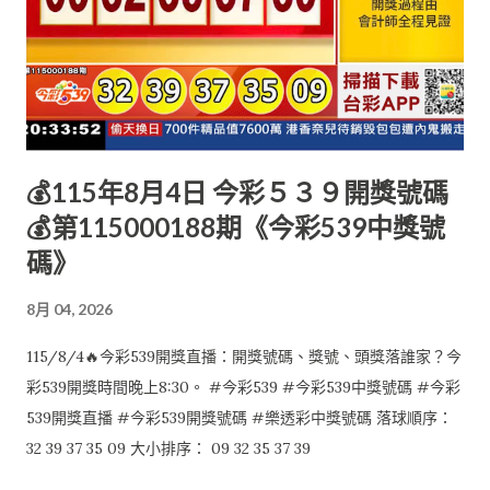
💰115年8月4日 今彩５３９開獎號碼
💰第115000188期《今彩539中獎號
碼》
8月 04, 2026
115/8/4🔥今彩539開獎直播：開獎號碼、獎號、頭獎落誰家？今
彩539開獎時間晚上8:30。 #今彩539 #今彩539中獎號碼 #今彩
539開獎直播 #今彩539開獎號碼 #樂透彩中獎號碼 落球順序：
32 39 37 35 09 大小排序： 09 32 35 37 39