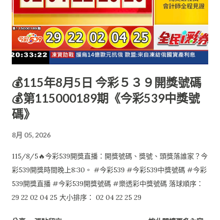
💰115年8月5日 今彩５３９開獎號碼
💰第115000189期《今彩539中獎號
碼》
8月 05, 2026
115/8/5🔥今彩539開獎直播：開獎號碼、獎號、頭獎落誰家？今
彩539開獎時間晚上8:30。 #今彩539 #今彩539中獎號碼 #今彩
539開獎直播 #今彩539開獎號碼 #樂透彩中獎號碼 落球順序：
29 22 02 04 25 大小排序： 02 04 22 25 29