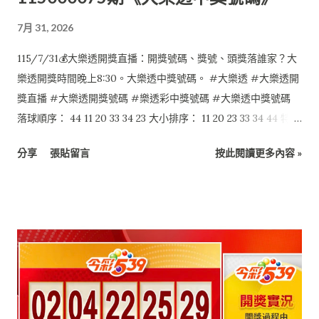
7月 31, 2026
115/7/31💰大樂透開獎直播：開獎號碼、獎號、頭獎落誰家？大
樂透開獎時間晚上8:30。大樂透中獎號碼。 #大樂透 #大樂透開
獎直播 #大樂透開獎號碼 #樂透彩中獎號碼 #大樂透中獎號碼
落球順序： 44 11 20 33 34 23 大小排序： 11 20 23 33 34 44 特別
號：10
分享
張貼留言
按此閱讀更多內容 »