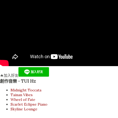
🔥加入好友
創作音樂 - TUI Hz
Midnight Toccata
Tainan Vibes
Wheel of Fate
Scarlet Eclipse Piano
Skyline Lounge