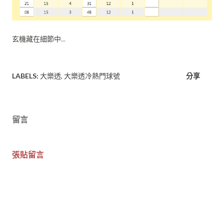
玄機藏在細節中...
LABELS:
大樂透
大樂透冷熱門球號
分享
留言
張貼留言