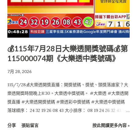
💰115年7月28日大樂透開獎號碼💰第
115000074期《大樂透中獎號碼》
7月 28, 2026
115/7/28💰大樂透開獎直播：開獎號碼、獎號、頭獎落誰家？大
樂透開獎時間晚上8:30。大樂透中獎號碼。 #大樂透 #大樂透開
獎直播 #大樂透開獎號碼 #樂透彩中獎號碼 #大樂透中獎號碼
落球順序： 24 32 19 26 08 43 大小排序： 08 19 24 26 32 43 特
別號：47
分享
張貼留言
按此閱讀更多內容 »