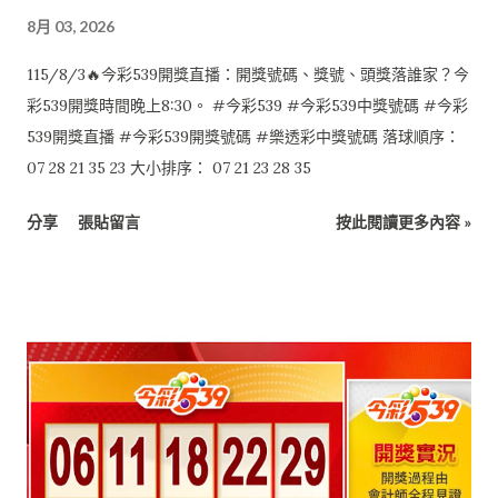
8月 03, 2026
115/8/3🔥今彩539開獎直播：開獎號碼、獎號、頭獎落誰家？今
彩539開獎時間晚上8:30。 #今彩539 #今彩539中獎號碼 #今彩
539開獎直播 #今彩539開獎號碼 #樂透彩中獎號碼 落球順序：
07 28 21 35 23 大小排序： 07 21 23 28 35
分享
張貼留言
按此閱讀更多內容 »