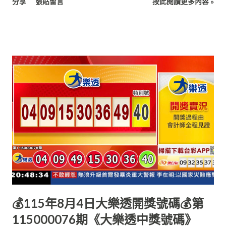
分享
張貼留言
按此閱讀更多內容 »
💰115年8月4日大樂透開獎號碼💰第
115000076期《大樂透中獎號碼》