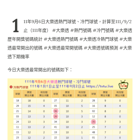
1
11年9月6日大樂透熱門球號、冷門球號，計算至111/9/2
止（111年度） #大樂透 #熱門號碼 #冷門號碼 #大樂透
歷年開獎號碼統計 #大樂透熱門號碼 #大樂透冷熱門球號 #大樂
透最常開出的號碼 #大樂透最常開號碼 #大樂透號碼預測 #大樂
透下期機率
今日大樂透最常開出的號碼如下：