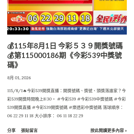
💰115年8月1日 今彩５３９開獎號碼
💰第115000186期《今彩539中獎號
碼》
8月 01, 2026
115/8/1🔥今彩539開獎直播：開獎號碼、獎號、頭獎落誰家？今
彩539開獎時間晚上8:30。 #今彩539 #今彩539中獎號碼 #今彩
539開獎直播 #今彩539開獎號碼 #樂透彩中獎號碼 落球順序：
06 22 29 11 18 大小排序： 06 11 18 22 29
分享
張貼留言
按此閱讀更多內容 »