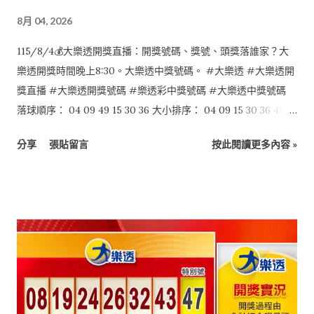
8月 04, 2026
115/8/4💰大樂透開獎直播：開獎號碼、獎號、頭獎落誰家？大
樂透開獎時間晚上8:30。大樂透中獎號碼。 #大樂透 #大樂透開
獎直播 #大樂透開獎號碼 #樂透彩中獎號碼 #大樂透中獎號碼
落球順序： 04 09 49 15 30 36 大小排序： 04 09 15 30 36 49 特
別號：40
分享
張貼留言
按此閱讀更多內容 »