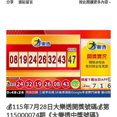
分享
張貼留言
按此閱讀更多內容 »
💰115年7月28日大樂透開獎號碼💰第
115000074期《大樂透中獎號碼》