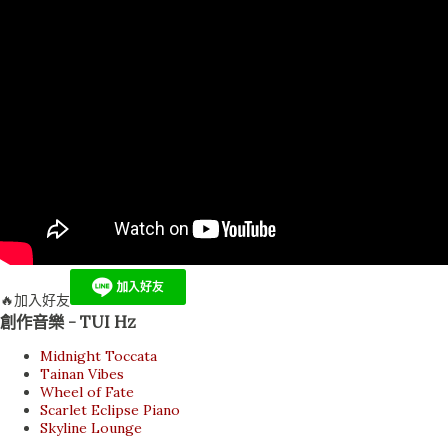
🔥加入好友
創作音樂 - TUI Hz
Midnight Toccata
Tainan Vibes
Wheel of Fate
Scarlet Eclipse Piano
Skyline Lounge