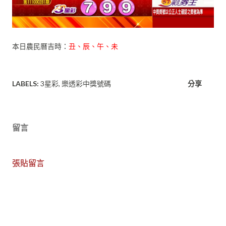
本日農民曆吉時：
丑、辰、午、未
LABELS:
3星彩
樂透彩中獎號碼
分享
留言
張貼留言