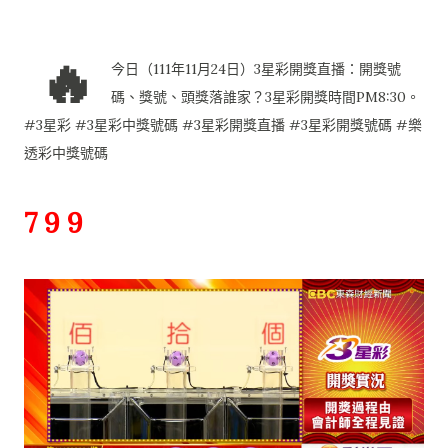
🔥
今日（111年11月24日）3星彩開獎直播：開獎號
碼、獎號、頭獎落誰家？3星彩開獎時間PM8:30。
#3星彩 #3星彩中獎號碼 #3星彩開獎直播 #3星彩開獎號碼 #樂
透彩中獎號碼
7 9 9