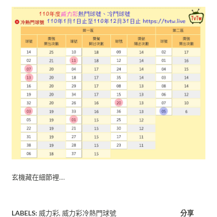
玄機藏在細節裡....
LABELS:
威力彩
威力彩冷熱門球號
分享