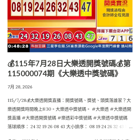
💰115年7月28日大樂透開獎號碼💰第
115000074期《大樂透中獎號碼》
7月 28, 2026
115/7/28💰大樂透開獎直播：開獎號碼、獎號、頭獎落誰家？大
樂透開獎時間晚上8:30。大樂透中獎號碼。 #大樂透 #大樂透開
獎直播 #大樂透開獎號碼 #樂透彩中獎號碼 #大樂透中獎號碼
落球順序： 24 32 19 26 08 43 大小排序： 08 19 24 26 32 43 特
別號：47