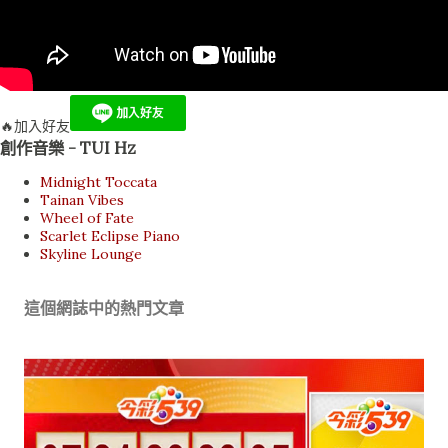
🔥加入好友
創作音樂 - TUI Hz
Midnight Toccata
Tainan Vibes
Wheel of Fate
Scarlet Eclipse Piano
Skyline Lounge
這個網誌中的熱門文章