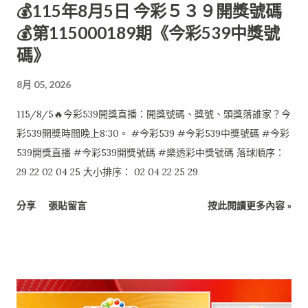
💰115年8月5日 今彩５３９開獎號碼
💰第115000189期《今彩539中獎號
碼》
8月 05, 2026
115/8/5🔥今彩539開獎直播：開獎號碼、獎號、頭獎落誰家？今
彩539開獎時間晚上8:30。 #今彩539 #今彩539中獎號碼 #今彩
539開獎直播 #今彩539開獎號碼 #樂透彩中獎號碼 落球順序：
29 22 02 04 25 大小排序： 02 04 22 25 29
分享
張貼留言
按此閱讀更多內容 »