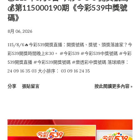
💰第115000190期《今彩539中獎號
碼》
8月 06, 2026
115/8/6🔥今彩539開獎直播：開獎號碼、獎號、頭獎落誰家？今
彩539開獎時間晚上8:30。 #今彩539 #今彩539中獎號碼 #今彩
539開獎直播 #今彩539開獎號碼 #樂透彩中獎號碼 落球順序：
24 09 16 35 03 大小排序： 03 09 16 24 35
分享
張貼留言
按此閱讀更多內容 »