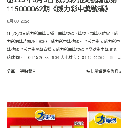
115000062期《威力彩中獎號碼》
8月 03, 2026
115/8/3🔥威力彩開獎直播：開獎號碼、獎號、頭獎落誰家？威
力彩開獎時間晚上8:30，威力彩中獎號碼。 #威力彩 #威力彩中
獎號碼 #威力彩開獎直播 #威力彩開獎號碼 #樂透彩中獎號碼
落球順序： 04 15 26 22 36 34 大小排序： 04 15 22 26 34 36 第
二區：07
分享
張貼留言
按此閱讀更多內容 »