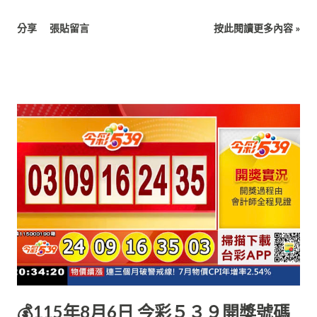
分享
張貼留言
按此閱讀更多內容 »
💰115年8月6日 今彩５３９開獎號碼