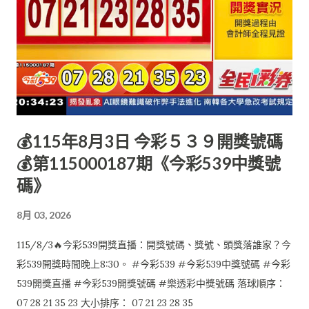
💰115年8月3日 今彩５３９開獎號碼
💰第115000187期《今彩539中獎號
碼》
8月 03, 2026
115/8/3🔥今彩539開獎直播：開獎號碼、獎號、頭獎落誰家？今
彩539開獎時間晚上8:30。 #今彩539 #今彩539中獎號碼 #今彩
539開獎直播 #今彩539開獎號碼 #樂透彩中獎號碼 落球順序：
07 28 21 35 23 大小排序： 07 21 23 28 35