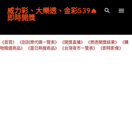
跳到主要內容
威力彩、大樂透、金彩539🔥
即時開獎
《首頁》
《刮刮樂代碼一覽表》
《開獎直播》
《樂透開獎結果》
《購
物精選商品》
《當日熱搜商品》
《台灣夜市一覽表》
《即時影像》