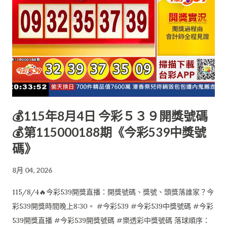
💰115年8月4日 今彩５３９開獎號碼
💰第115000188期《今彩539中獎號
碼》
8月 04, 2026
115/8/4🔥今彩539開獎直播：開獎號碼、獎號、頭獎落誰家？今
彩539開獎時間晚上8:30。 #今彩539 #今彩539中獎號碼 #今彩
539開獎直播 #今彩539開獎號碼 #樂透彩中獎號碼 落球順序：