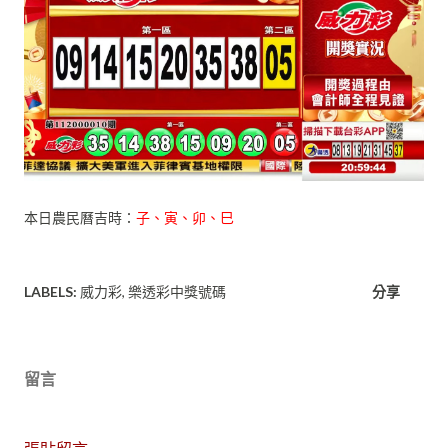
本日農民曆吉時：
子、寅、卯、巳
LABELS:
威力彩
樂透彩中獎號碼
分享
留言