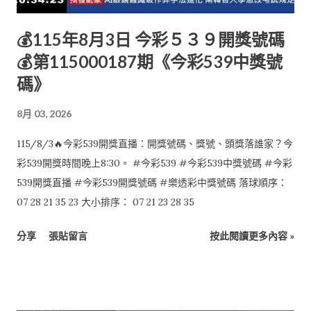
💰115年8月3日 今彩５３９開獎號碼
💰第115000187期《今彩539中獎號
碼》
8月 03, 2026
115/8/3🔥今彩539開獎直播：開獎號碼、獎號、頭獎落誰家？今
彩539開獎時間晚上8:30。 #今彩539 #今彩539中獎號碼 #今彩
539開獎直播 #今彩539開獎號碼 #樂透彩中獎號碼 落球順序：
07 28 21 35 23 大小排序： 07 21 23 28 35
分享
張貼留言
按此閱讀更多內容 »