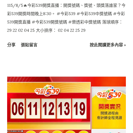
115/8/5🔥今彩539開獎直播：開獎號碼、獎號、頭獎落誰家？今
彩539開獎時間晚上8:30。 #今彩539 #今彩539中獎號碼 #今彩
539開獎直播 #今彩539開獎號碼 #樂透彩中獎號碼 落球順序：
29 22 02 04 25 大小排序： 02 04 22 25 29
分享
張貼留言
按此閱讀更多內容 »