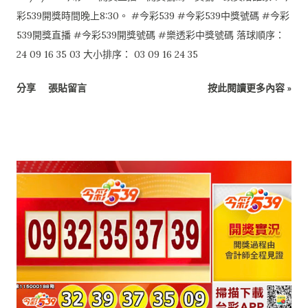
彩539開獎時間晚上8:30。 #今彩539 #今彩539中獎號碼 #今彩
539開獎直播 #今彩539開獎號碼 #樂透彩中獎號碼 落球順序：
24 09 16 35 03 大小排序： 03 09 16 24 35
分享
張貼留言
按此閱讀更多內容 »