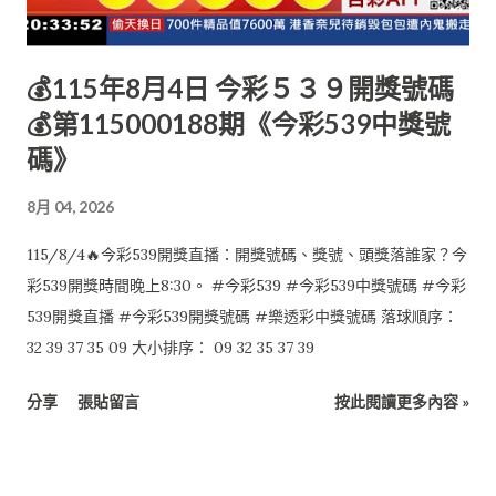
💰115年8月4日 今彩５３９開獎號碼
💰第115000188期《今彩539中獎號
碼》
8月 04, 2026
115/8/4🔥今彩539開獎直播：開獎號碼、獎號、頭獎落誰家？今
彩539開獎時間晚上8:30。 #今彩539 #今彩539中獎號碼 #今彩
539開獎直播 #今彩539開獎號碼 #樂透彩中獎號碼 落球順序：
32 39 37 35 09 大小排序： 09 32 35 37 39
分享
張貼留言
按此閱讀更多內容 »