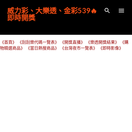
跳到主要內容
威力彩、大樂透、金彩539🔥
即時開獎
《首頁》
《刮刮樂代碼一覽表》
《開獎直播》
《樂透開獎結果》
《購
物精選商品》
《當日熱搜商品》
《台灣夜市一覽表》
《即時影像》