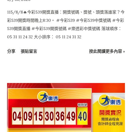
115/8/8🔥今彩539開獎直播：開獎號碼、獎號、頭獎落誰家？今
彩539開獎時間晚上8:30。 #今彩539 #今彩539中獎號碼 #今彩
539開獎直播 #今彩539開獎號碼 #樂透彩中獎號碼 落球順序：
05 31 11 24 32 大小排序： 05 11 24 31 32
分享
張貼留言
按此閱讀更多內容 »