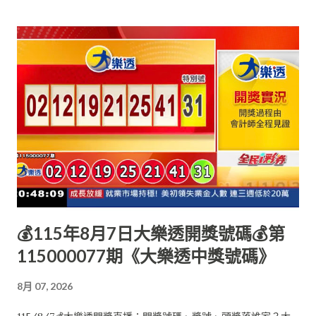
💰115年8月7日大樂透開獎號碼💰第
115000077期《大樂透中獎號碼》
8月 07, 2026