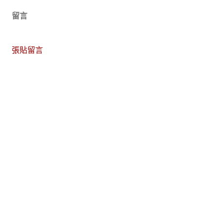
留言
張貼留言