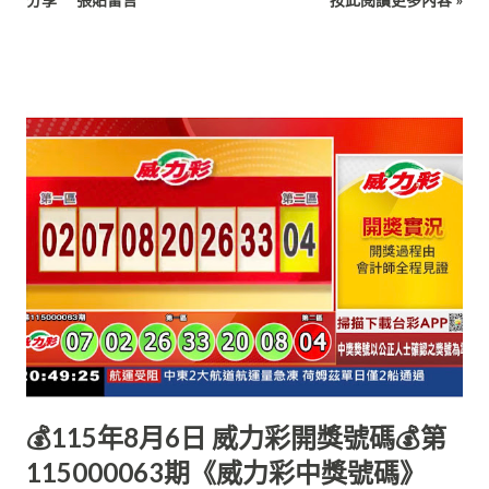
💰115年8月6日 威力彩開獎號碼💰第
115000063期《威力彩中獎號碼》