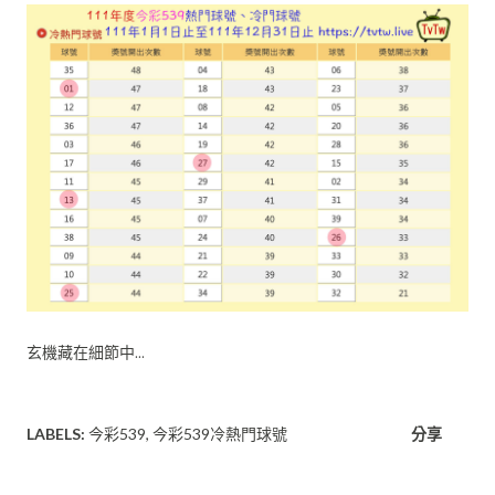
玄機藏在細節中...
LABELS:
今彩539
今彩539冷熱門球號
分享