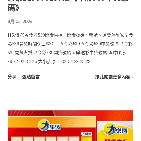
碼》
8月 05, 2026
115/8/5🔥今彩539開獎直播：開獎號碼、獎號、頭獎落誰家？今
彩539開獎時間晚上8:30。 #今彩539 #今彩539中獎號碼 #今彩
539開獎直播 #今彩539開獎號碼 #樂透彩中獎號碼 落球順序：
29 22 02 04 25 大小排序： 02 04 22 25 29
分享
張貼留言
按此閱讀更多內容 »