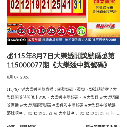
💰115年8月7日大樂透開獎號碼💰第
115000077期《大樂透中獎號碼》
8月 07, 2026
115/8/7💰大樂透開獎直播：開獎號碼、獎號、頭獎落誰家？大
樂透開獎時間晚上8:30。大樂透中獎號碼。 #大樂透 #大樂透開
獎直播 #大樂透開獎號碼 #樂透彩中獎號碼 #大樂透中獎號碼
落球順序： 02 12 19 25 21 41 大小排序： 02 12 19 21 25 41 特別
號：31
分享
張貼留言
按此閱讀更多內容 »