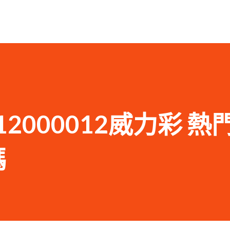
第112000012威力彩 熱
碼