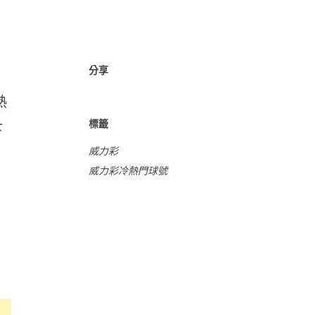
分享
門
熱
標籤
下
威力彩
威力彩冷熱門球號