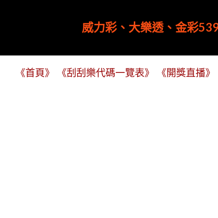
威力彩、大樂透、金彩539
《首頁》
《刮刮樂代碼一覽表》
《開獎直播》