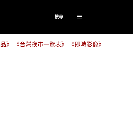
搜尋
商品》
《台灣夜市一覽表》
《即時影像》