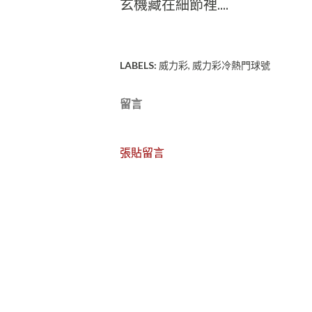
玄機藏在細節裡....
LABELS:
威力彩
威力彩冷熱門球號
留言
張貼留言