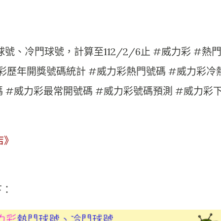
球號、冷門球號，計算至112/2/6止 #威力彩 #熱
力彩歷年開獎號碼統計 #威力彩熱門號碼 #威力彩冷
 #威力彩最常開號碼 #威力彩號碼預測 #威力彩
店》
》
下：