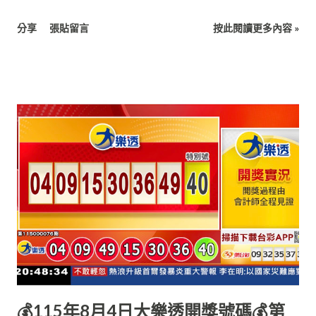
分享
張貼留言
按此閱讀更多內容 »
💰115年8月4日大樂透開獎號碼💰第