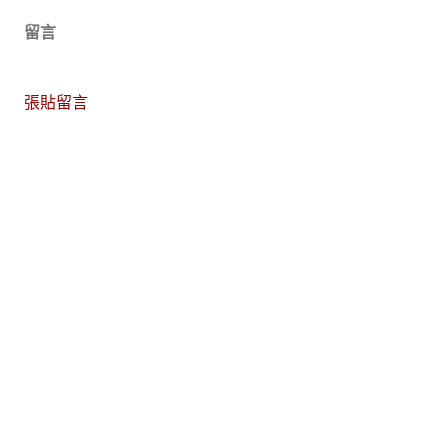
留言
張貼留言