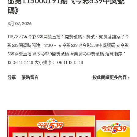
💰第115000191期《今彩539中獎號
碼》
8月 07, 2026
115/8/7🔥今彩539開獎直播：開獎號碼、獎號、頭獎落誰家？今
彩539開獎時間晚上8:30。 #今彩539 #今彩539中獎號碼 #今彩
539開獎直播 #今彩539開獎號碼 #樂透彩中獎號碼 落球順序：
13 06 11 12 19 大小排序： 06 11 12 13 19
分享
張貼留言
按此閱讀更多內容 »