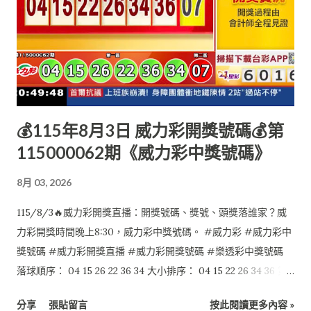
💰115年8月3日 威力彩開獎號碼💰第
115000062期《威力彩中獎號碼》
8月 03, 2026
115/8/3🔥威力彩開獎直播：開獎號碼、獎號、頭獎落誰家？威
力彩開獎時間晚上8:30，威力彩中獎號碼。 #威力彩 #威力彩中
獎號碼 #威力彩開獎直播 #威力彩開獎號碼 #樂透彩中獎號碼
落球順序： 04 15 26 22 36 34 大小排序： 04 15 22 26 34 36 第
二區：07
分享
張貼留言
按此閱讀更多內容 »