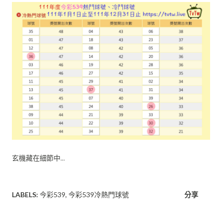
玄機藏在細節中...
LABELS:
今彩539
今彩539冷熱門球號
分享