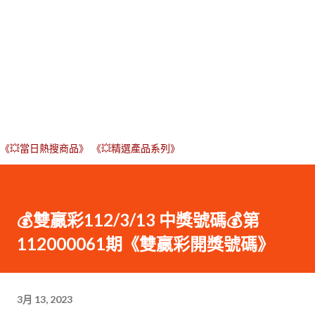
《💥當日熱搜商品》
《💥精選產品系列》
💰雙贏彩112/3/13 中獎號碼💰第
112000061期《雙贏彩開獎號碼》
3月 13, 2023