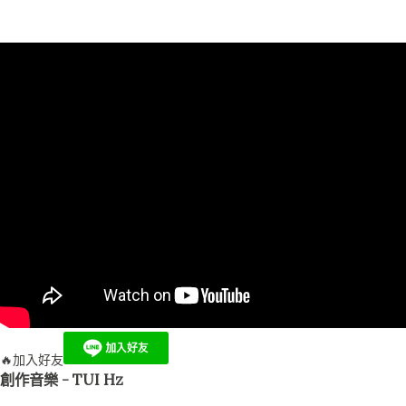
🔥加入好友
創作音樂 - TUI Hz