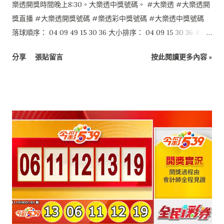
樂透開獎時間晚上8:30。大樂透中獎號碼。 #大樂透 #大樂透開
獎直播 #大樂透開獎號碼 #樂透彩中獎號碼 #大樂透中獎號碼
落球順序： 04 09 49 15 30 36 大小排序： 04 09 15 30 36 49 特
別號：40
分享
張貼留言
按此閱讀更多內容 »