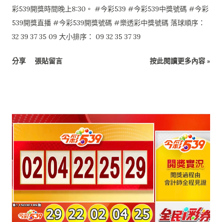
彩539開獎時間晚上8:30。 #今彩539 #今彩539中獎號碼 #今彩
539開獎直播 #今彩539開獎號碼 #樂透彩中獎號碼 落球順序：
32 39 37 35 09 大小排序： 09 32 35 37 39
分享
張貼留言
按此閱讀更多內容 »