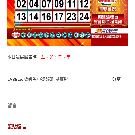
本日農民曆吉時：
丑、卯、午、申
LABELS:
樂透彩中獎號碼
雙贏彩
分享
留言
張貼留言