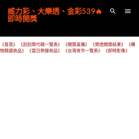
跳到主要內容
威力彩、大樂透、金彩539🔥
即時開獎
《首頁》
《刮刮樂代碼一覽表》
《開獎直播》
《樂透開獎結果》
《購
物精選商品》
《當日熱搜商品》
《台灣夜市一覽表》
《即時影像》