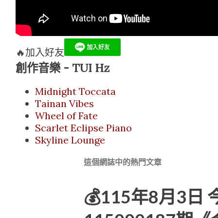
🔥加入好友
創作音樂 - TUI Hz
Midnight Toccata
Tainan Vibes
Wheel of Fate
Scarlet Eclipse Piano
Skyline Lounge
這個網誌中的熱門文章
💰115年8月3