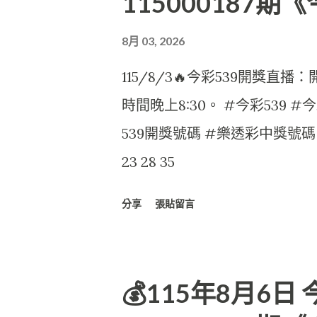
115000187期
8月 03, 2026
115/8/3🔥今彩539開獎
時間晚上8:30。 #今彩539 #
539開獎號碼 #樂透彩中獎號碼 落球順
23 28 35
分享
張貼留言
💰115年8月6