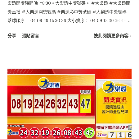
樂透開獎時間晚上8:30。大樂透中獎號碼。 #大樂透 #大樂透開
獎直播 #大樂透開獎號碼 #樂透彩中獎號碼 #大樂透中獎號碼
落球順序： 04 09 49 15 30 36 大小排序： 04 09 15 30 36 49 特
別號：40
分享
張貼留言
按此閱讀更多內容 »