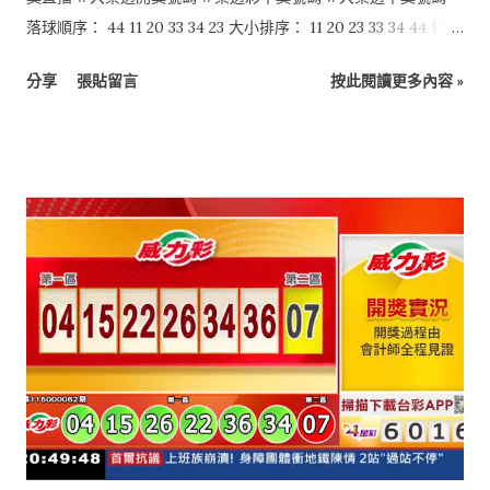
落球順序： 44 11 20 33 34 23 大小排序： 11 20 23 33 34 44 特別
號：10
分享
張貼留言
按此閱讀更多內容 »