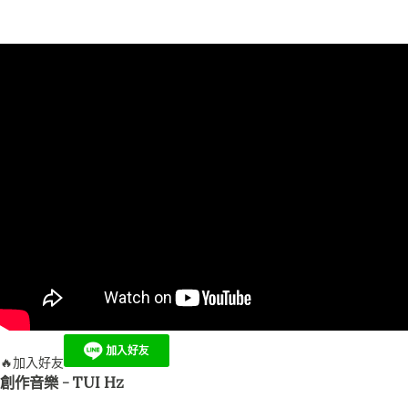
🔥加入好友
創作音樂 - TUI Hz