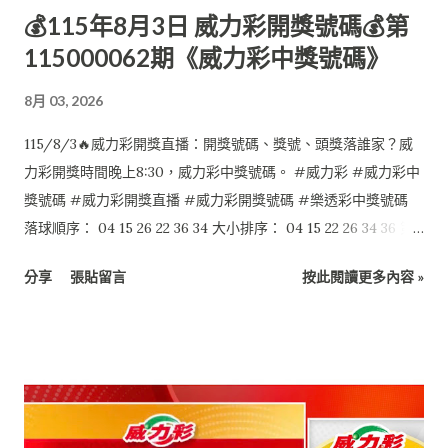
💰115年8月3日 威力彩開獎號碼💰第
115000062期《威力彩中獎號碼》
8月 03, 2026
115/8/3🔥威力彩開獎直播：開獎號碼、獎號、頭獎落誰家？威
力彩開獎時間晚上8:30，威力彩中獎號碼。 #威力彩 #威力彩中
獎號碼 #威力彩開獎直播 #威力彩開獎號碼 #樂透彩中獎號碼
落球順序： 04 15 26 22 36 34 大小排序： 04 15 22 26 34 36 第
二區：07
分享
張貼留言
按此閱讀更多內容 »