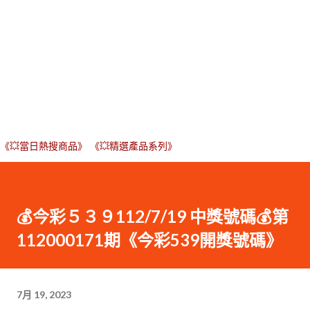
《💥當日熱搜商品》
《💥精選產品系列》
💰今彩５３９112/7/19 中獎號碼💰第
112000171期《今彩539開獎號碼》
7月 19, 2023