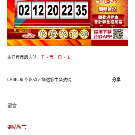
本日農民曆吉時：
丑、辰、巳、未
LABELS:
今彩539
樂透彩中獎號碼
分享
留言
張貼留言