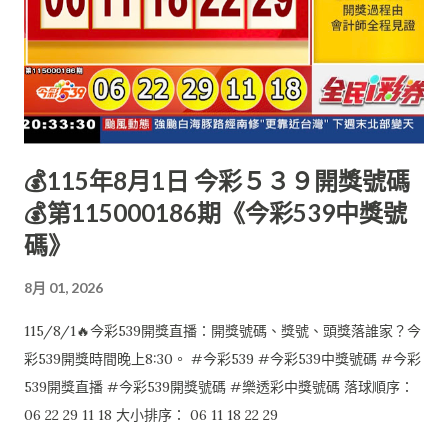
💰115年8月1日 今彩５３９開獎號碼
💰第115000186期《今彩539中獎號
碼》
8月 01, 2026
115/8/1🔥今彩539開獎直播：開獎號碼、獎號、頭獎落誰家？今
彩539開獎時間晚上8:30。 #今彩539 #今彩539中獎號碼 #今彩
539開獎直播 #今彩539開獎號碼 #樂透彩中獎號碼 落球順序：
06 22 29 11 18 大小排序： 06 11 18 22 29