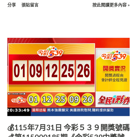
分享
張貼留言
按此閱讀更多內容 »
💰115年7月31日 今彩５３９開獎號碼