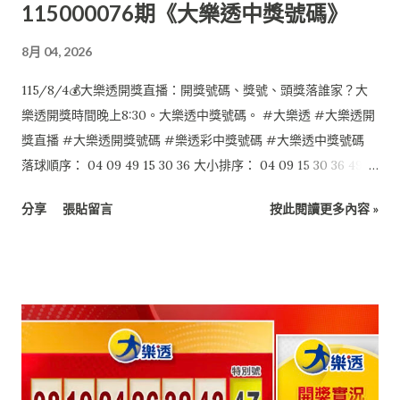
115000076期《大樂透中獎號碼》
8月 04, 2026
115/8/4💰大樂透開獎直播：開獎號碼、獎號、頭獎落誰家？大
樂透開獎時間晚上8:30。大樂透中獎號碼。 #大樂透 #大樂透開
獎直播 #大樂透開獎號碼 #樂透彩中獎號碼 #大樂透中獎號碼
落球順序： 04 09 49 15 30 36 大小排序： 04 09 15 30 36 49 特
別號：40
分享
張貼留言
按此閱讀更多內容 »