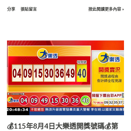
分享
張貼留言
按此閱讀更多內容 »
💰115年8月4日大樂透開獎號碼💰第