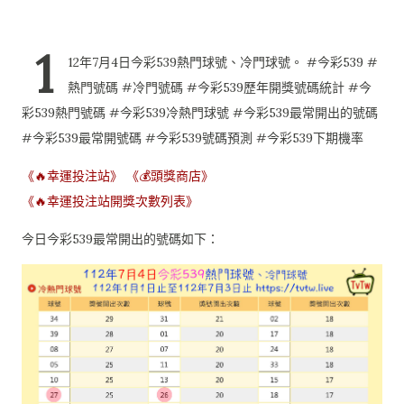
1
12年7月4日今彩539熱門球號、冷門球號。 #今彩539 #
熱門號碼 #冷門號碼 #今彩539歷年開獎號碼統計 #今
彩539熱門號碼 #今彩539冷熱門球號 #今彩539最常開出的號碼
#今彩539最常開號碼 #今彩539號碼預測 #今彩539下期機率
《🔥幸運投注站》
《💰頭獎商店》
《🔥幸運投注站開獎次數列表》
今日今彩539最常開出的號碼如下：