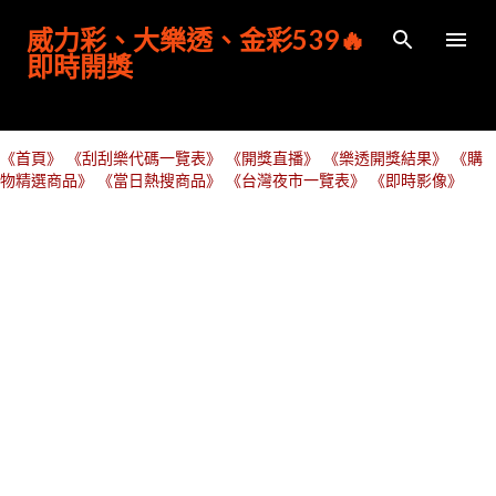
跳到主要內容
威力彩、大樂透、金彩539🔥
即時開獎
《首頁》
《刮刮樂代碼一覽表》
《開獎直播》
《樂透開獎結果》
《購
物精選商品》
《當日熱搜商品》
《台灣夜市一覽表》
《即時影像》