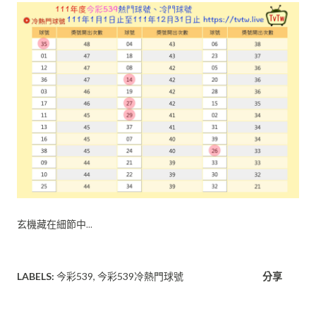
玄機藏在細節中...
LABELS:
今彩539
今彩539冷熱門球號
分享