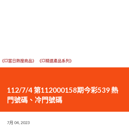
《💥當日熱搜商品》
《💥精選產品系列》
112/7/4 第112000158期今彩539 熱
門號碼、冷門號碼
7月 04, 2023