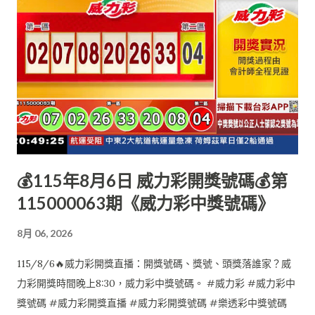
💰115年8月6日 威力彩開獎號碼💰第
115000063期《威力彩中獎號碼》
8月 06, 2026
115/8/6🔥威力彩開獎直播：開獎號碼、獎號、頭獎落誰家？威
力彩開獎時間晚上8:30，威力彩中獎號碼。 #威力彩 #威力彩中
獎號碼 #威力彩開獎直播 #威力彩開獎號碼 #樂透彩中獎號碼