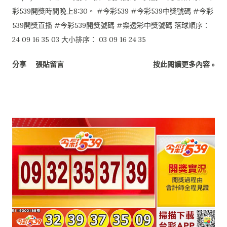
彩539開獎時間晚上8:30。 #今彩539 #今彩539中獎號碼 #今彩
539開獎直播 #今彩539開獎號碼 #樂透彩中獎號碼 落球順序：
24 09 16 35 03 大小排序： 03 09 16 24 35
分享
張貼留言
按此閱讀更多內容 »