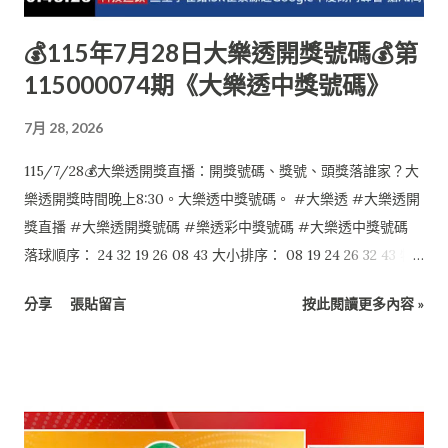
💰115年7月28日大樂透開獎號碼💰第
115000074期《大樂透中獎號碼》
7月 28, 2026
115/7/28💰大樂透開獎直播：開獎號碼、獎號、頭獎落誰家？大
樂透開獎時間晚上8:30。大樂透中獎號碼。 #大樂透 #大樂透開
獎直播 #大樂透開獎號碼 #樂透彩中獎號碼 #大樂透中獎號碼
落球順序： 24 32 19 26 08 43 大小排序： 08 19 24 26 32 43 特
別號：47
分享
張貼留言
按此閱讀更多內容 »