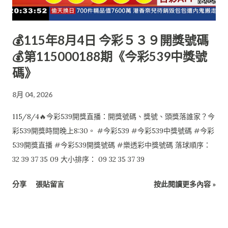
💰115年8月4日 今彩５３９開獎號碼
💰第115000188期《今彩539中獎號
碼》
8月 04, 2026
115/8/4🔥今彩539開獎直播：開獎號碼、獎號、頭獎落誰家？今
彩539開獎時間晚上8:30。 #今彩539 #今彩539中獎號碼 #今彩
539開獎直播 #今彩539開獎號碼 #樂透彩中獎號碼 落球順序：
32 39 37 35 09 大小排序： 09 32 35 37 39
分享
張貼留言
按此閱讀更多內容 »