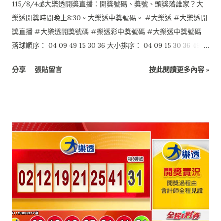
115/8/4💰大樂透開獎直播：開獎號碼、獎號、頭獎落誰家？大
樂透開獎時間晚上8:30。大樂透中獎號碼。 #大樂透 #大樂透開
獎直播 #大樂透開獎號碼 #樂透彩中獎號碼 #大樂透中獎號碼
落球順序： 04 09 49 15 30 36 大小排序： 04 09 15 30 36 49 特
別號：40
分享
張貼留言
按此閱讀更多內容 »