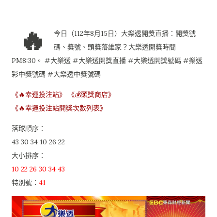
🔥
今日（112年8月15日）大樂透開獎直播：開獎號
碼、獎號、頭獎落誰家？大樂透開獎時間
PM8:30。 #大樂透 #大樂透開獎直播 #大樂透開獎號碼 #樂透
彩中獎號碼 #大樂透中獎號碼
《🔥幸運投注站》
《💰頭獎商店》
《🔥幸運投注站開獎次數列表》
落球順序：
43 30 34 10 26 22
大小排序：
10 22 26 30 34 43
特別號：
41