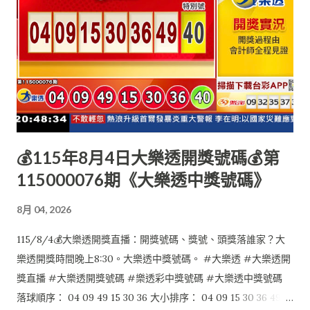
💰115年8月4日大樂透開獎號碼💰第
115000076期《大樂透中獎號碼》
8月 04, 2026
115/8/4💰大樂透開獎直播：開獎號碼、獎號、頭獎落誰家？大
樂透開獎時間晚上8:30。大樂透中獎號碼。 #大樂透 #大樂透開
獎直播 #大樂透開獎號碼 #樂透彩中獎號碼 #大樂透中獎號碼
落球順序： 04 09 49 15 30 36 大小排序： 04 09 15 30 36 49 特