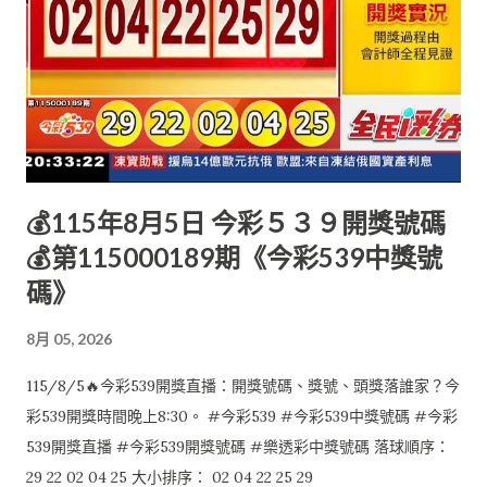
💰115年8月5日 今彩５３９開獎號碼
💰第115000189期《今彩539中獎號
碼》
8月 05, 2026
115/8/5🔥今彩539開獎直播：開獎號碼、獎號、頭獎落誰家？今
彩539開獎時間晚上8:30。 #今彩539 #今彩539中獎號碼 #今彩
539開獎直播 #今彩539開獎號碼 #樂透彩中獎號碼 落球順序：
29 22 02 04 25 大小排序： 02 04 22 25 29