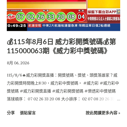
💰115年8月6日 威力彩開獎號碼💰第
115000063期《威力彩中獎號碼》
8月 06, 2026
115/8/6🔥威力彩開獎直播：開獎號碼、獎號、頭獎落誰家？威
力彩開獎時間晚上8:30，威力彩中獎號碼。 #威力彩 #威力彩中
獎號碼 #威力彩開獎直播 #威力彩開獎號碼 #樂透彩中獎號碼
落球順序： 07 02 26 33 20 08 大小排序： 02 07 08 20 26 33 第
二區：04
分享
張貼留言
按此閱讀更多內容 »