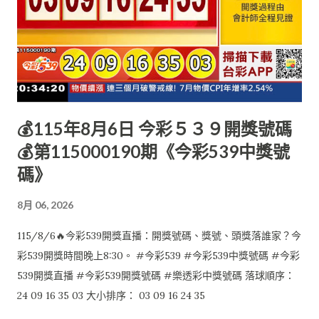
💰115年8月6日 今彩５３９開獎號碼
💰第115000190期《今彩539中獎號
碼》
8月 06, 2026
115/8/6🔥今彩539開獎直播：開獎號碼、獎號、頭獎落誰家？今
彩539開獎時間晚上8:30。 #今彩539 #今彩539中獎號碼 #今彩
539開獎直播 #今彩539開獎號碼 #樂透彩中獎號碼 落球順序：
24 09 16 35 03 大小排序： 03 09 16 24 35