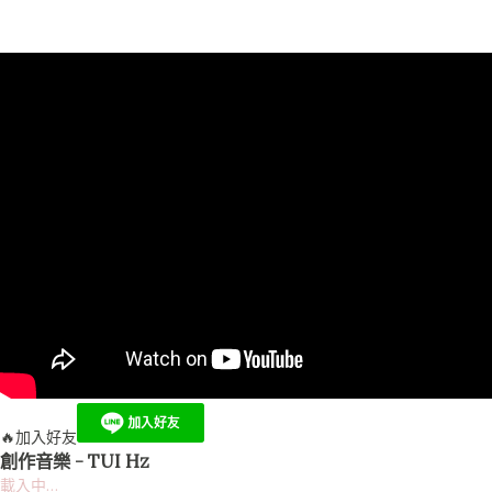
🔥加入好友
創作音樂 - TUI Hz
載入中…