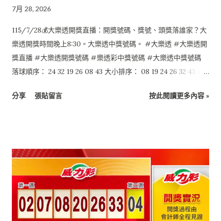
7月 28, 2026
115/7/28💰大樂透開獎直播：開獎號碼、獎號、頭獎落誰家？大
樂透開獎時間晚上8:30。大樂透中獎號碼。 #大樂透 #大樂透開
獎直播 #大樂透開獎號碼 #樂透彩中獎號碼 #大樂透中獎號碼
落球順序： 24 32 19 26 08 43 大小排序： 08 19 24 26 32 43 特
別號：47
分享
張貼留言
按此閱讀更多內容 »