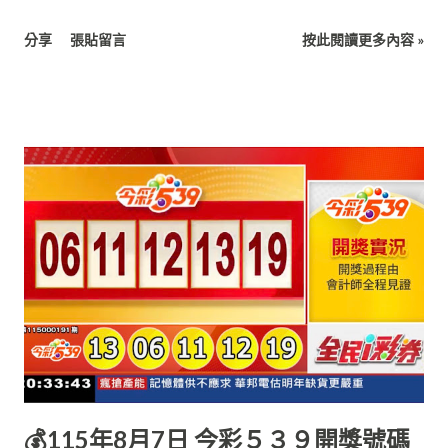
分享
張貼留言
按此閱讀更多內容 »
💰115年8月7日 今彩５３９開獎號碼