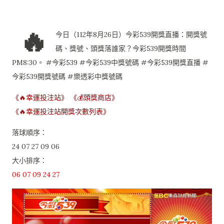
🔥
今日（112年8月26日）今彩539開獎直播：開獎號
碼、獎號、頭獎落誰家？今彩539開獎時間
PM8:30。 #今彩539 #今彩539中獎號碼 #今彩539開獎直播 #
今彩539開獎號碼 #樂透彩中獎號碼
《🔥幸運投注站》
《💰頭獎商店》
《🔥幸運投注站開獎次數列表》
落球順序：
24 07 27 09 06
大小排序：
06 07 09 24 27